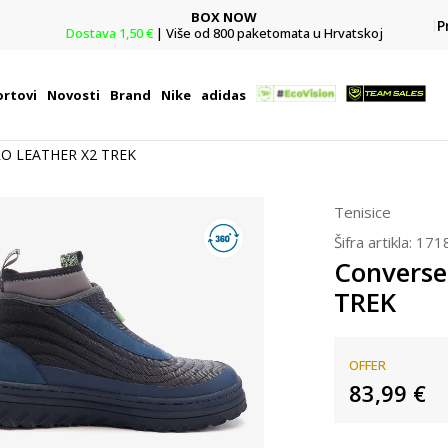
Team Sales
P
koj
Vaše mjesto za timske sportove.
rtovi
Novosti
Brand
Nike
adidas
RO LEATHER X2 TREK
Tenisice
Šifra artikla:
171
Converse
TREK
OFFER
83,99
€