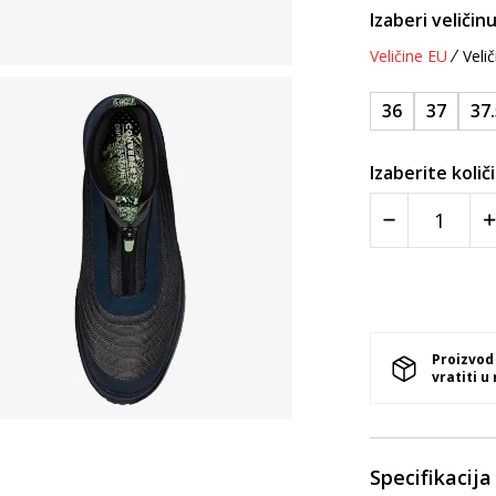
Izaberi veličinu
Veličine EU
Velič
36
37
37
Izaberite količ
Proizvod
vratiti u
Specifikacija