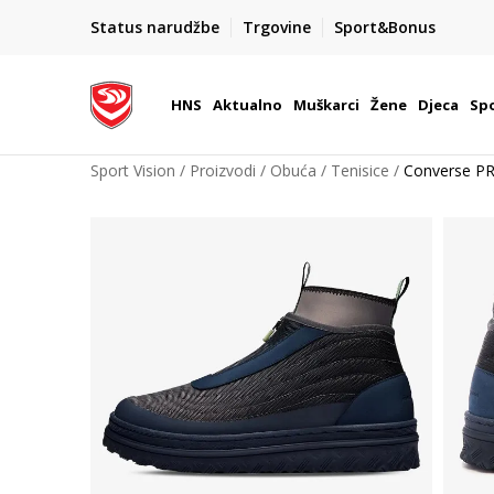
BOX NOW
Status narudžbe
Trgovine
Sport&Bonus
Dostava 1,50 €
| Više od 800 paketomata u Hrvats
HNS
Aktualno
Muškarci
Žene
Djeca
Spo
Sport Vision
Proizvodi
Obuća
Tenisice
Converse P