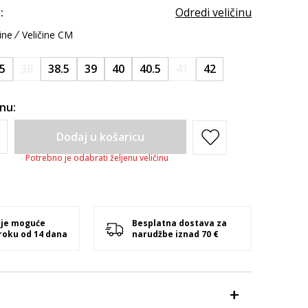
:
Odredi veličinu
ine
Veličine CM
.5
38
38.5
39
40
40.5
41
42
inu:
Dodaj u košaricu
Potrebno je odabrati željenu veličinu
 je moguće
Besplatna dostava za
 roku od 14 dana
narudžbe iznad 70 €