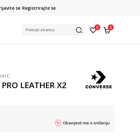
CLICK& COLLECT
rijavite se
Registrirajte se
besplatno preuzimanje u trgovini
0
0
Pretraži stranicu
841C
 PRO LEATHER X2
Obavijesti me o sniženju