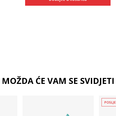
Veličina
Dodaj u košaricu
2XS
XS
S
MOŽDA ĆE VAM SE SVIDJETI
POSLJE