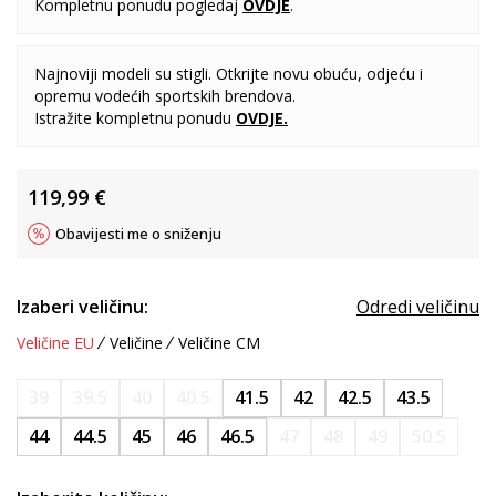
Kompletnu ponudu pogledaj
OVDJE
.
Najnoviji modeli su stigli. Otkrijte novu obuću, odjeću i
opremu vodećih sportskih brendova.
Istražite kompletnu ponudu
OVDJE
.
119,99
€
Obavijesti me o sniženju
Izaberi veličinu:
Odredi veličinu
Veličine EU
Veličine
Veličine CM
39
39.5
40
40.5
41.5
42
42.5
43.5
44
44.5
45
46
46.5
47
48
49
50.5