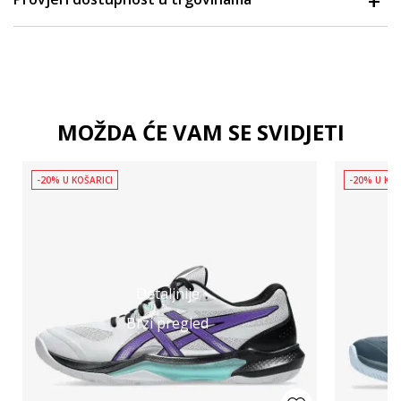
MOŽDA ĆE VAM SE SVIDJETI
-20% U KOŠARICI
-20% U KOŠ
Detaljnije
Brzi pregled