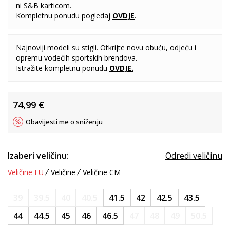
ni S&B karticom.
Kompletnu ponudu pogledaj
OVDJE
.
Najnoviji modeli su stigli. Otkrijte novu obuću, odjeću i
opremu vodećih sportskih brendova.
Istražite kompletnu ponudu
OVDJE
.
74,99
€
Obavijesti me o sniženju
Izaberi veličinu:
Odredi veličinu
Veličine EU
Veličine
Veličine CM
39
39.5
40
40.5
41.5
42
42.5
43.5
44
44.5
45
46
46.5
47
48
49
50.5