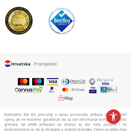
Hrvatska
Promijenite
Nastojimo biti što precizniji u opisu proizvoda, prikazu slika i samih
cijena, ali ne možemo garantirati da su sve informacije kompletne i bez
grešaka. Svi artikli prikazani na stranici su dio naše ponude i ne
podrazumijeva se da su dostupni u svakom trenutku. Cijene na webu nisu