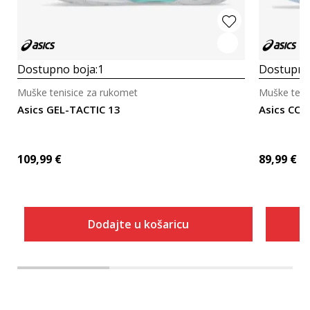
Dostupno boja:
1
Dostupno
Muške tenisice za rukomet
Muške teni
Asics GEL-TACTIC 13
Asics CO
109,99
€
89,99
€
Dodajte u košaricu