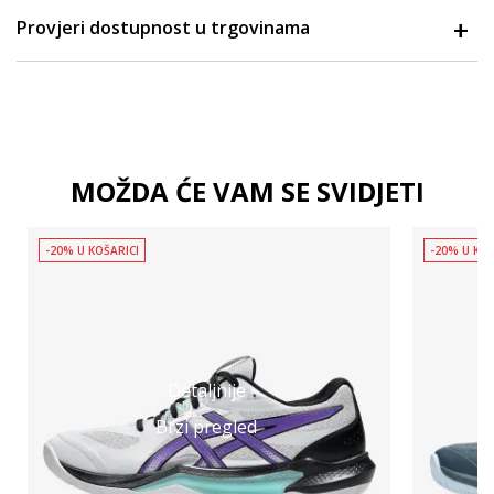
Provjeri dostupnost u trgovinama
MOŽDA ĆE VAM SE SVIDJETI
-20% U KOŠARICI
-20% U KOŠ
Detaljnije
Brzi pregled