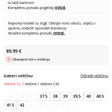
ni S&B karticom.
Kompletnu ponudu pogledaj
OVDJE
.
Najnoviji modeli su stigli. Otkrijte novu obuću, odjeću i
opremu vodećih sportskih brendova.
Istražite kompletnu ponudu
OVDJE
.
89,99
€
Obavijesti me o sniženju
Izaberi veličinu:
Odredi veličinu
Veličine EU
Veličine
Veličine CM
35.5
36
37
37.5
38
39
39.5
40
40.5
41.5
42
42.5
43.5
44
44.5