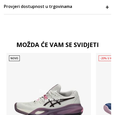
Provjeri dostupnost u trgovinama
MOŽDA ĆE VAM SE SVIDJETI
NOVO
-20% U KOŠ
Detaljnije
Brzi pregled