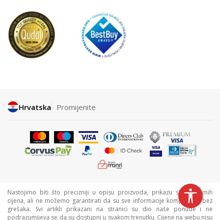
Hrvatska
Promijenite
Nastojimo biti što precizniji u opisu proizvoda, prikazu slika i samih
cijena, ali ne možemo garantirati da su sve informacije kompletne i bez
grešaka. Svi artikli prikazani na stranici su dio naše ponude i ne
podrazumijeva se da su dostupni u svakom trenutku. Cijene na webu nisu