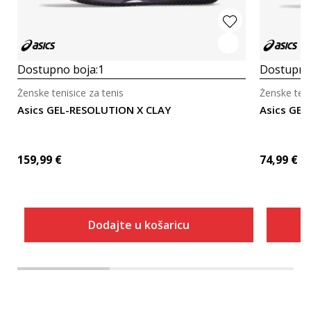
Dostupno boja:
1
Dostupno
Ženske tenisice za tenis
Ženske teni
Asics GEL-RESOLUTION X CLAY
Asics GEL
159,99
€
74,99
€
Dodajte u košaricu