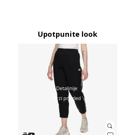
Upotpunite look
Detaljnije
Brzi pregled