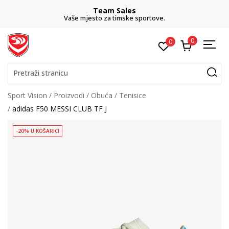
Team Sales
Vaše mjesto za timske sportove.
0
0
Pretraži stranicu
Sport Vision
Proizvodi
Obuća
Tenisice
adidas F50 MESSI CLUB TF J
-20% U KOŠARICI