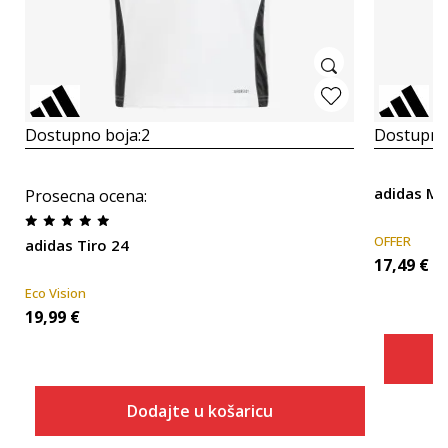
Dostupno boja:
2
Dostupno
adidas ME
Prosecna ocena
:
OFFER
adidas Tiro 24
17,49
€
Eco Vision
19,99
€
Dodajte u košaricu