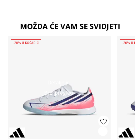
MOŽDA ĆE VAM SE SVIDJETI
-20% U KOŠARICI
-20% U KOŠ
Detaljnije
Brzi pregled