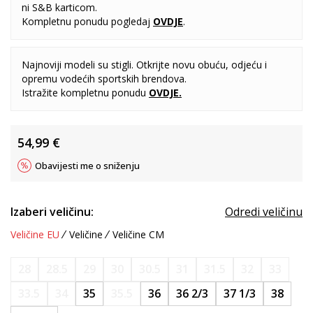
ni S&B karticom.
Kompletnu ponudu pogledaj
OVDJE
.
Najnoviji modeli su stigli. Otkrijte novu obuću, odjeću i
opremu vodećih sportskih brendova.
Istražite kompletnu ponudu
OVDJE
.
54,99
€
Obavijesti me o sniženju
Izaberi veličinu:
Odredi veličinu
Veličine EU
Veličine
Veličine CM
28
28.5
29
30
30.5
31
31.5
32
33
33.5
34
35
35.5
36
36 2/3
37 1/3
38