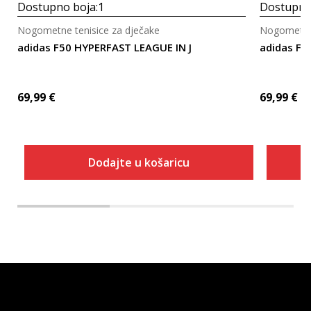
Dostupno boja:
1
Dostupno
Nogometne tenisice za dječake
Nogometne 
adidas F50 HYPERFAST LEAGUE IN J
adidas F5
69,99
€
69,99
€
Dodajte u košaricu