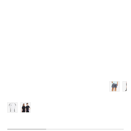
Veličina
Dodaj u košaricu
116
128
152
164
176
140