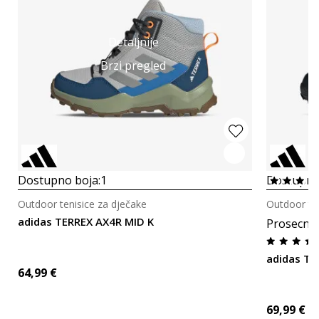
Detaljnije
Brzi pregled
Dostupno boja:
1
Dostupno
Outdoor tenisice za dječake
Outdoor ten
adidas TERREX AX4R MID K
Prosecna
adidas Te
64,99
€
69,99
€