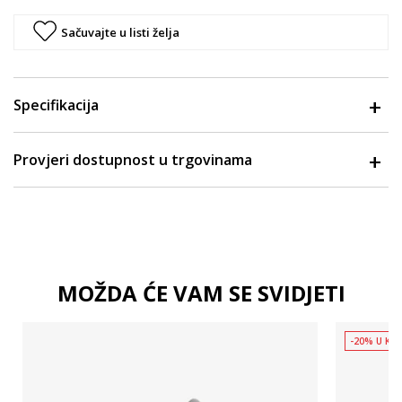
Sačuvajte u listi želja
Specifikacija
Provjeri dostupnost u trgovinama
MOŽDA ĆE VAM SE SVIDJETI
-20% U KOŠ