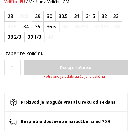
Veličine EU
Veličine
Veličine CM
28
28.5
29
30
30.5
31
31.5
32
33
33.5
34
35
35.5
36
36 2/3
37 1/3
38
38 2/3
39 1/3
40
Izaberite količinu:
Dodaj u košaricu
Potrebno je odabrati željenu veličinu
Proizvod je moguće vratiti u roku od 14 dana
Besplatna dostava za narudžbe iznad 70 €