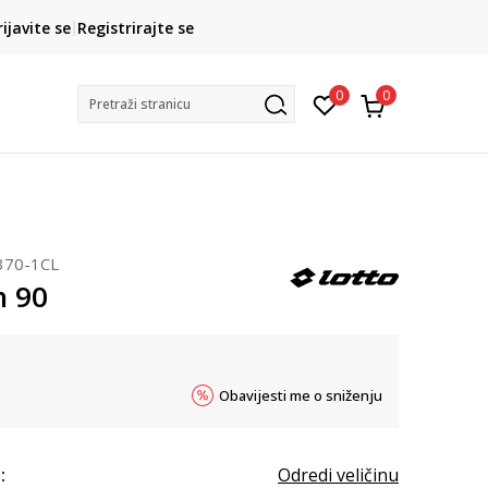
CLICK& COLLECT
rijavite se
Registrirajte se
besplatno preuzimanje u trgovini
0
0
Pretraži stranicu
370-1CL
n 90
Obavijesti me o sniženju
:
Odredi veličinu