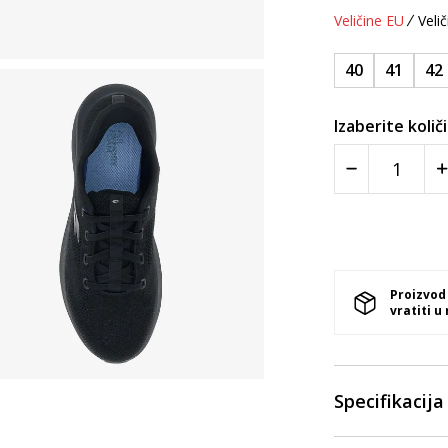
Veličine EU
Velič
40
41
42
Izaberite količ
Proizvod
vratiti u
Specifikacija