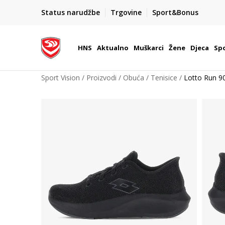
BOX NOW
Status narudžbe
Trgovine
Sport&Bonus
Dostava 1,50 €
| Više od 800 paketomata u Hrvatsko
HNS
Aktualno
Muškarci
Žene
Djeca
Spo
Sport Vision
Proizvodi
Obuća
Tenisice
Lotto Run 9