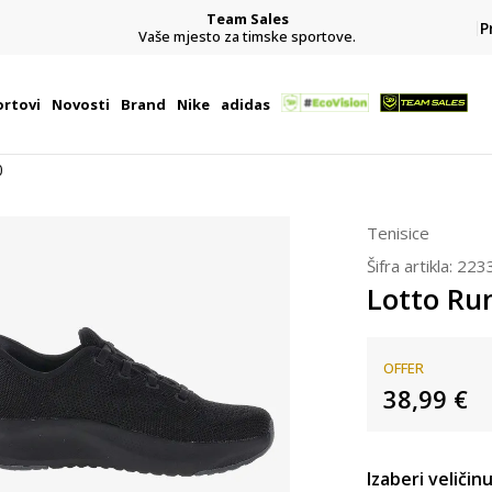
Team Sales
P
j
Vaše mjesto za timske sportove.
rtovi
Novosti
Brand
Nike
adidas
0
Tenisice
Šifra artikla:
223
Lotto Ru
OFFER
38,99
€
Izaberi veličinu