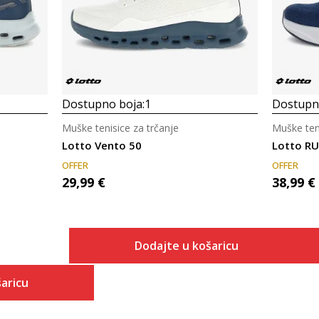
Dostupno boja:
1
Dostupno
Muške tenisice za trčanje
Muške teni
Lotto Vento 50
Lotto R
OFFER
OFFER
29,99
€
38,99
€
Dodajte u košaricu
aricu