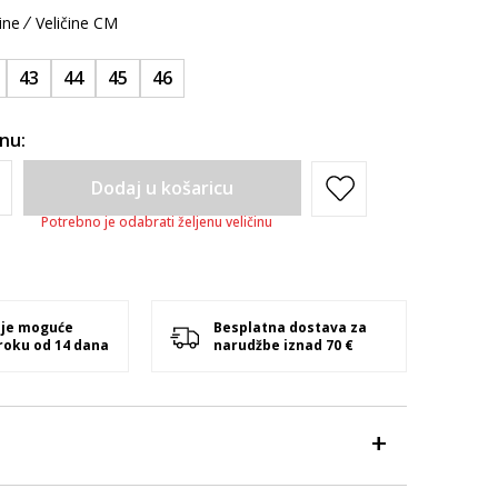
ine
Veličine CM
43
44
45
46
inu:
Dodaj u košaricu
Potrebno je odabrati željenu veličinu
 je moguće
Besplatna dostava za
 roku od 14 dana
narudžbe iznad 70 €