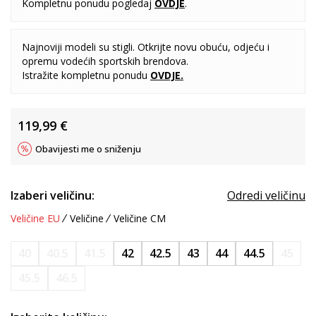
Kompletnu ponudu pogledaj
OVDJE
.
Najnoviji modeli su stigli. Otkrijte novu obuću, odjeću i
opremu vodećih sportskih brendova.
Istražite kompletnu ponudu
OVDJE
.
119,99
€
Obavijesti me o sniženju
Izaberi veličinu:
Odredi veličinu
Veličine EU
Veličine
Veličine CM
40
40.5
41.5
42
42.5
43
44
44.5
45
45.5
46.5