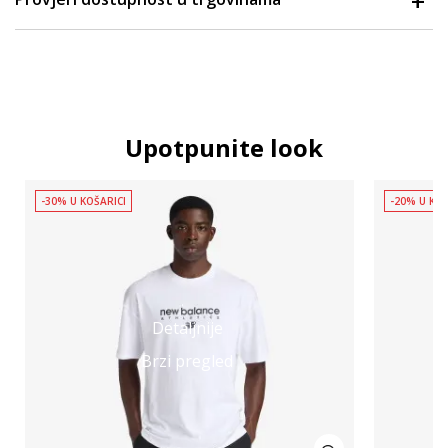
Upotpunite look
-30% U KOŠARICI
-20% U KOŠ
Detaljnije
Brzi pregled