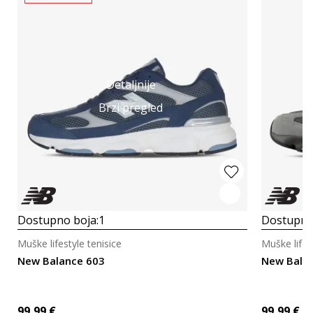
Detaljnije
Brzi pregled
Dostupno boja:
1
Dostupno
Muške lifestyle tenisice
Muške lifes
New Balance 603
New Bala
99,99
€
99,99
€