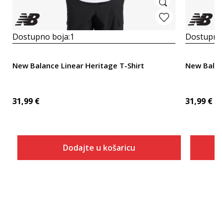
Dostupno boja:
1
Dostupno
New Balance Linear Heritage T-Shirt
New Bala
31,99
€
31,99
€
Dodajte u košaricu
Veličina
Dodaj u košaricu
S
M