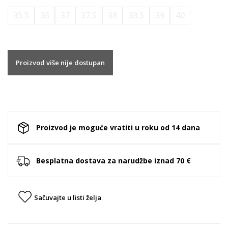
35.5
36
37
37.5
38
38.5
39
40
Proizvod više nije dostupan
Proizvod je moguće vratiti u roku od 14 dana
Besplatna dostava za narudžbe iznad 70 €
Sačuvajte u listi želja