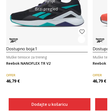
Detaljnije
Brzi pregled
Dostupno boja:
1
Dostupno
Muške tenisice za trening
Muške tenis
Reebok NANOFLEX TR V2
Reebok N
OFFER
OFFER
46,79
€
46,79
€
Dodajte u košaricu