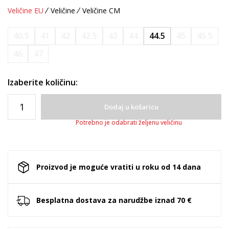
Veličine EU
Veličine
Veličine CM
40.5
41
42
42.5
43
44
44.5
45
45.5
46
47
Izaberite količinu:
Dodaj u košaricu
Potrebno je odabrati željenu veličinu
Proizvod je moguće vratiti u roku od 14 dana
Besplatna dostava za narudžbe iznad 70 €