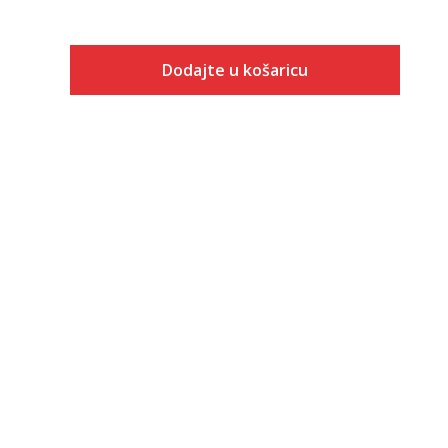
Dodajte u košaricu
Veličina
Dodaj u košaricu
ONESZ
XS
S
M
L
XL