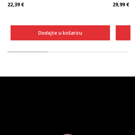
22,39
€
29,99
€
Dodajte u košaricu