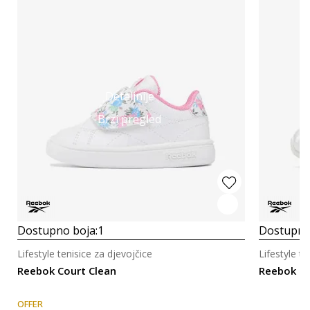
Detaljnije
Brzi pregled
Dostupno boja:
1
Dostupno
Lifestyle tenisice za djevojčice
Lifestyle te
Reebok Court Clean
Reebok RE
OFFER