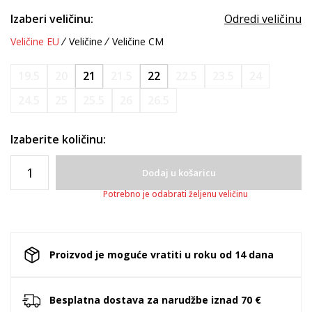
Izaberi veličinu:
Odredi veličinu
Veličine EU
Veličine
Veličine CM
19.5
20
21
21.5
22
22.5
23.5
24
24.5
25
25.5
26
26.5
Izaberite količinu:
Dodaj u košaricu
Potrebno je odabrati željenu veličinu
Proizvod je moguće vratiti u roku od 14 dana
Besplatna dostava za narudžbe iznad 70 €