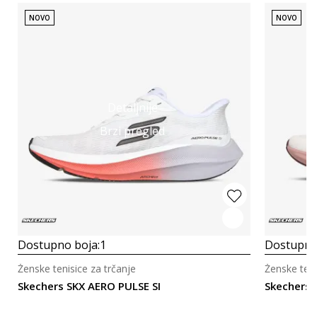
NOVO
NOVO
Detaljnije
Brzi pregled
Dostupno boja:
1
Dostupno
Ženske tenisice za trčanje
Ženske teni
Skechers SKX AERO PULSE SI
Skechers 