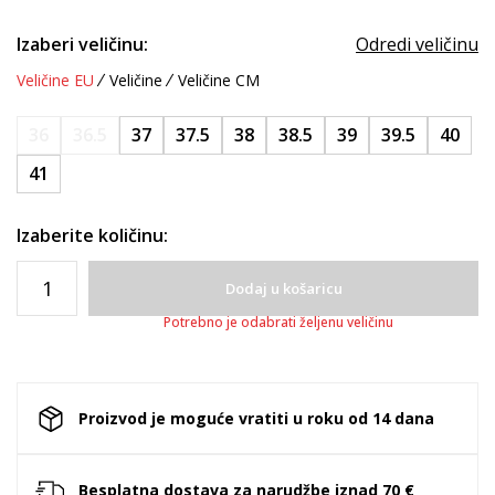
Izaberi veličinu:
Odredi veličinu
Veličine EU
Veličine
Veličine CM
36
36.5
37
37.5
38
38.5
39
39.5
40
41
Izaberite količinu:
Dodaj u košaricu
Potrebno je odabrati željenu veličinu
Proizvod je moguće vratiti u roku od 14 dana
Besplatna dostava za narudžbe iznad 70 €