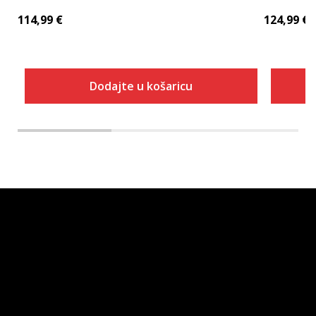
114,99
€
124,99
€
Dodajte u košaricu