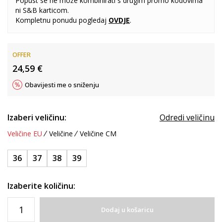
Popust se ne može kombinirati s drugim promo kodovima
ni S&B karticom.
Kompletnu ponudu pogledaj
OVDJE
.
OFFER
24,59
€
Obavijesti me o sniženju
Izaberi veličinu:
Odredi veličinu
Veličine EU
Veličine
Veličine CM
36
37
38
39
Izaberite količinu:
Dodaj u košaricu