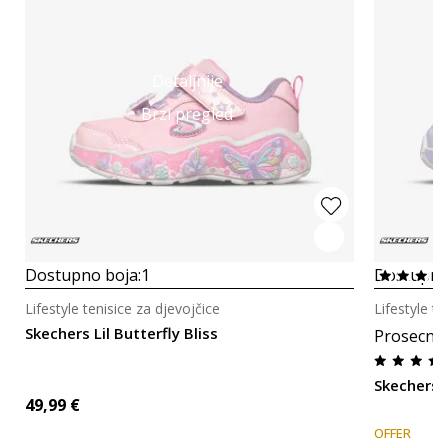
Detaljnije
Brzi pregled
Dostupno boja:
1
Dostupno
Lifestyle tenisice za djevojčice
Lifestyle te
Skechers Lil Butterfly Bliss
Prosecna
Skechers 
49,99
€
OFFER