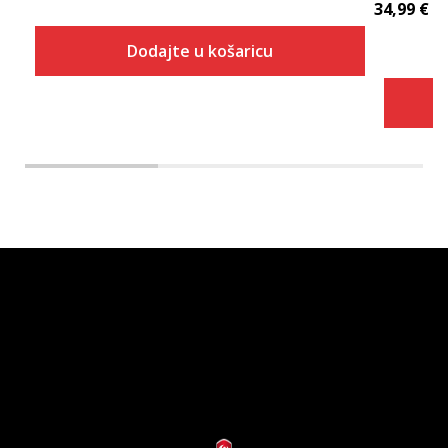
34,99
€
Dodajte u košaricu