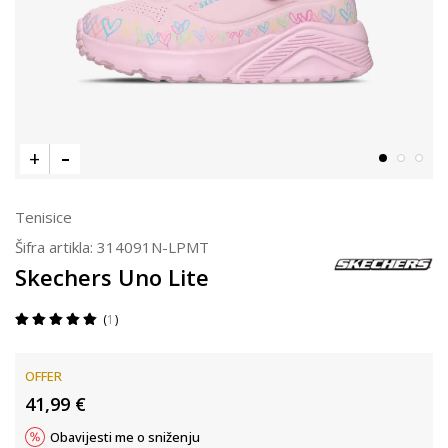
Tenisice
Šifra artikla:
314091N-LPMT
Skechers Uno Lite
1
OFFER
41,99
€
Obavijesti me o sniženju