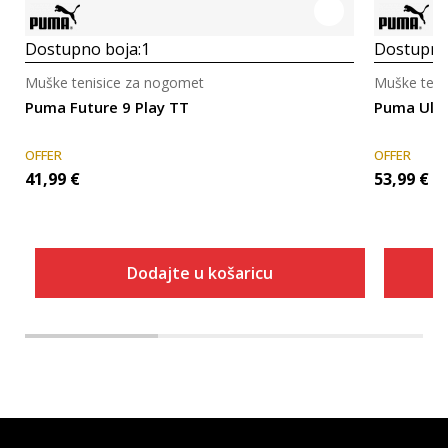
Dostupno boja:
1
Dostupno
Muške tenisice za nogomet
Muške teni
Puma Future 9 Play TT
Puma Ultr
OFFER
OFFER
41,99
€
53,99
€
Dodajte u košaricu