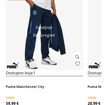
Detaljnije
Brzi pregled
Dostupno boja:
1
Dostupno
Puma Manchester City
Puma Manc
OFFER
OFFER
59,99
€
20,99
€