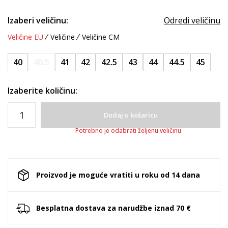
Izaberi veličinu:
Odredi veličinu
Veličine EU
Veličine
Veličine CM
40
40.5
41
42
42.5
43
44
44.5
45
Izaberite količinu:
Dodaj u košaricu
Potrebno je odabrati željenu veličinu
Proizvod je moguće vratiti u roku od 14 dana
Besplatna dostava za narudžbe iznad 70 €