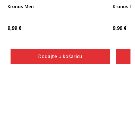
Kronos Men
Kronos M
9,99
€
9,99
€
Dodajte u košaricu
Veličina
Dodaj u košaricu
S
M
L
XL