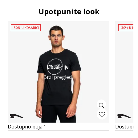
Upotpunite look
-30% U KOŠARICI
-30% U KOŠ
Detaljnije
Brzi pregled
Dostupno boja:
1
Dostupno