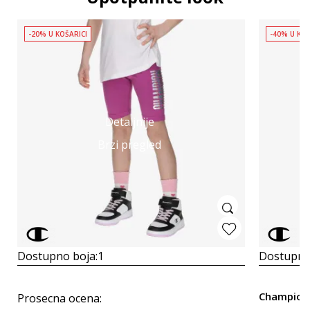
-20% U KOŠARICI
-40% U KOŠ
Detaljnije
Brzi pregled
Dostupno boja:
1
Dostupno
Champion 
Prosecna ocena
: