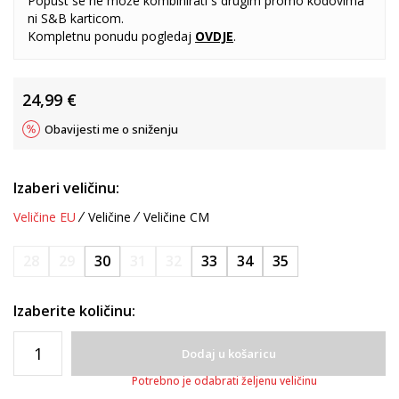
Popust se ne može kombinirati s drugim promo kodovima
ni S&B karticom.
Kompletnu ponudu pogledaj
OVDJE
.
24,99
€
Obavijesti me o sniženju
Izaberi veličinu:
Veličine EU
Veličine
Veličine CM
28
29
30
31
32
33
34
35
Izaberite količinu:
Dodaj u košaricu
Potrebno je odabrati željenu veličinu