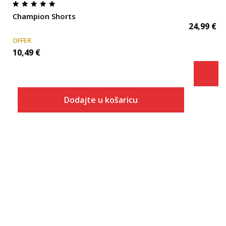
Champion Shorts
24,99
€
OFFER
10,49
€
Dodajte u košaricu
Veličina
Dodaj u košaricu
2XS
XS
S
M