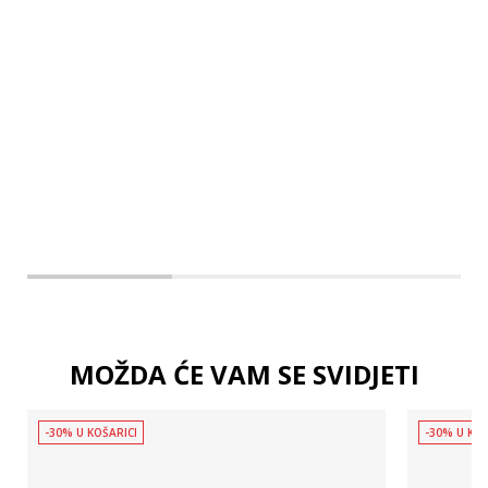
L
XL
2XL
MOŽDA ĆE VAM SE SVIDJETI
-30% U KOŠARICI
-30% U KOŠ