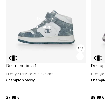
Detaljnije
Brzi pregled
Dostupno boja:
1
Dostupno
Lifestyle tenisice za djevojčice
Lifestyle te
Champion Sassy
Champion
37,99
€
39,99
€