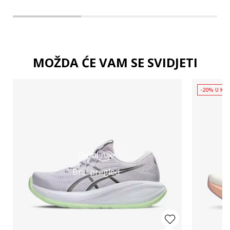
MOŽDA ĆE VAM SE SVIDJETI
-20% U KOŠ
Detaljnije
Brzi pregled