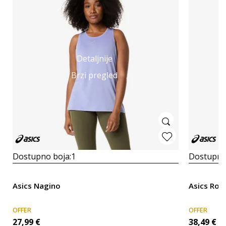
Detaljnije
Brzi pregled
Dostupno boja:
1
Dostupno
Asics Nagino
Asics Roa
OFFER
OFFER
27,99
€
38,49
€