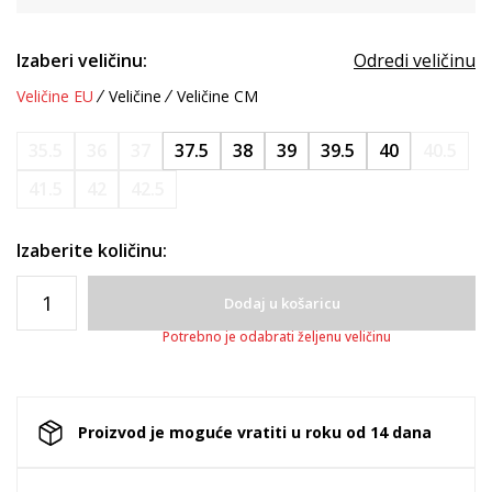
Izaberi veličinu:
Odredi veličinu
Veličine EU
Veličine
Veličine CM
35.5
36
37
37.5
38
39
39.5
40
40.5
41.5
42
42.5
Izaberite količinu:
Dodaj u košaricu
Potrebno je odabrati željenu veličinu
Proizvod je moguće vratiti u roku od 14 dana