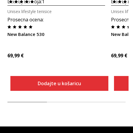
Dostupno boja:
1
Dostupno
Unisex lifestyle tenisice
Unisex lifes
Prosecna ocena
:
Prosecna
New Balance 530
New Balan
69,99
€
69,99
€
Dodajte u košaricu