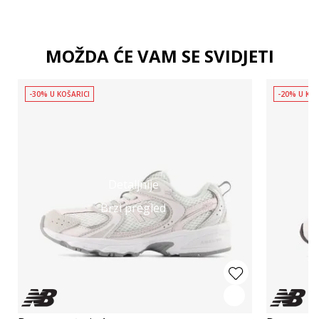
MOŽDA ĆE VAM SE SVIDJETI
-30% U KOŠARICI
-20% U KOŠ
Detaljnije
Brzi pregled