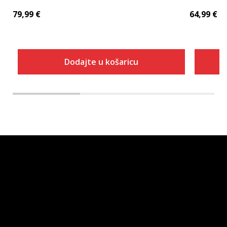
79,99
€
64,99
€
Dodajte u košaricu