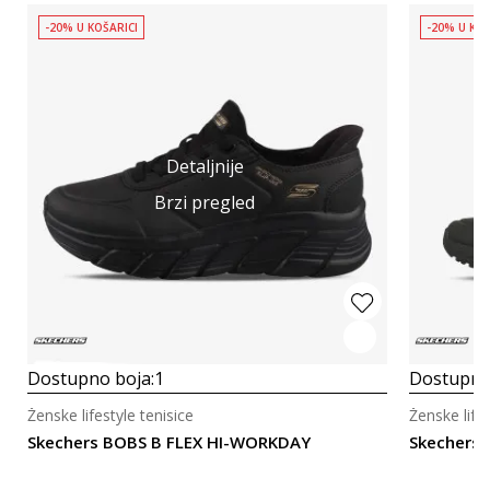
-20% U KOŠARICI
-20% U KOŠ
Detaljnije
Brzi pregled
Dostupno boja:
1
Dostupno
Ženske lifestyle tenisice
Ženske lifes
Skechers BOBS B FLEX HI-WORKDAY
Skechers 