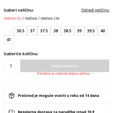
Izaberi veličinu:
Odredi veličinu
Veličine EU
Veličine
Veličine CM
36
36.5
37
37.5
38
38.5
39
39.5
40
41
Izaberite količinu:
Dodaj u košaricu
Potrebno je odabrati željenu veličinu
Proizvod je moguće vratiti u roku od 14 dana
Besplatna dostava za narudžbe iznad 70 €