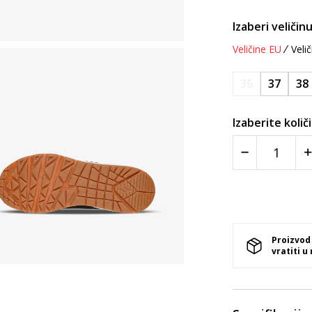
Izaberi veličinu
Veličine EU
Velič
36
37
38
Izaberite količ
Proizvod
vratiti u