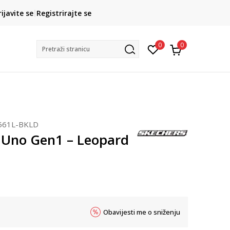
CLICK& COLLECT
rijavite se
Registrirajte se
besplatno preuzimanje u trgovini
0
0
Pretraži stranicu
561L-BKLD
 Uno Gen1 – Leopard
Obavijesti me o sniženju