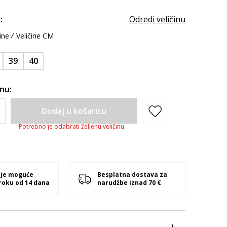
:
Odredi veličinu
ine
Veličine CM
39
40
inu:
Dodaj u košaricu
Potrebno je odabrati željenu veličinu
 je moguće
Besplatna dostava za
 roku od 14 dana
narudžbe iznad 70 €