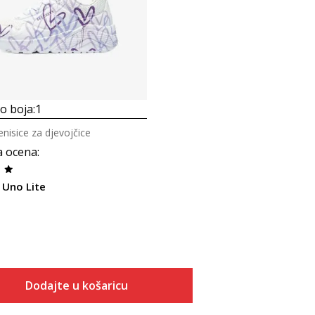
 boja:
1
tenisice za djevojčice
a ocena
:
 Uno Lite
Dodajte u košaricu