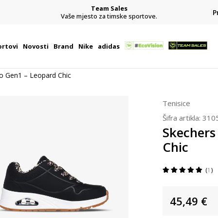
Team Sales
P
j
Vaše mjesto za timske sportove.
rtovi
Novosti
Brand
Nike
adidas
o Gen1 – Leopard Chic
Tenisice
Šifra artikla:
310
Skechers
Chic
1
45,49
€