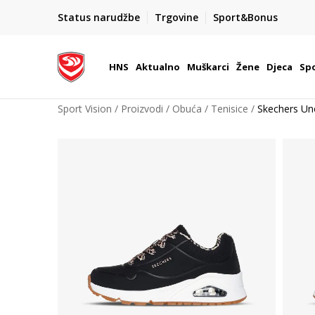
BOX NOW
Status narudžbe
Trgovine
Sport&Bonus
Dostava 1,50 €
| Više od 800 paketomata u Hrvatsko
HNS
Aktualno
Muškarci
Žene
Djeca
Spo
Sport Vision
Proizvodi
Obuća
Tenisice
Skechers Un