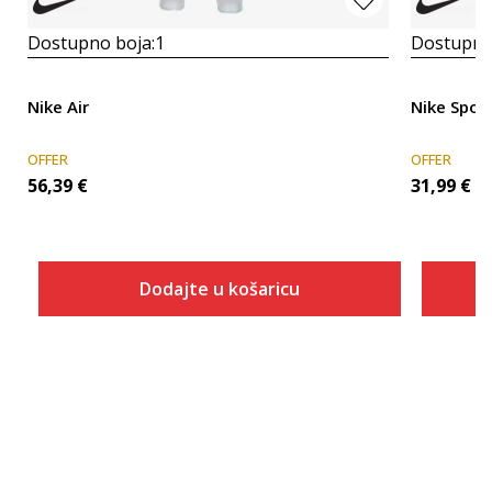
Dostupno boja:
1
Dostupno
Nike Air
Nike Sport
OFFER
OFFER
56,39
€
31,99
€
Dodajte u košaricu
Veličina
Dodaj u košaricu
2XS
XS
S