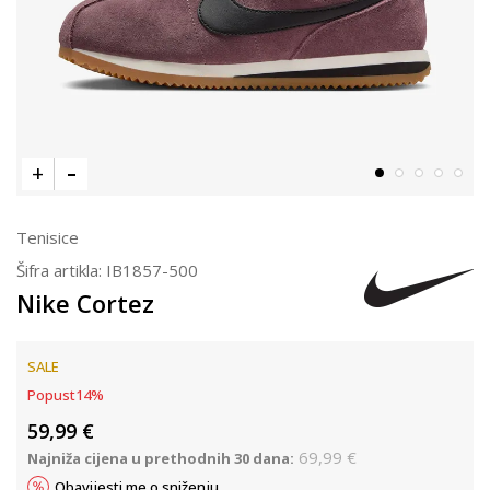
Tenisice
Šifra artikla:
IB1857-500
Nike Cortez
SALE
Popust
14
%
59,99
€
69,99
€
Najniža cijena u prethodnih 30 dana:
Obavijesti me o sniženju