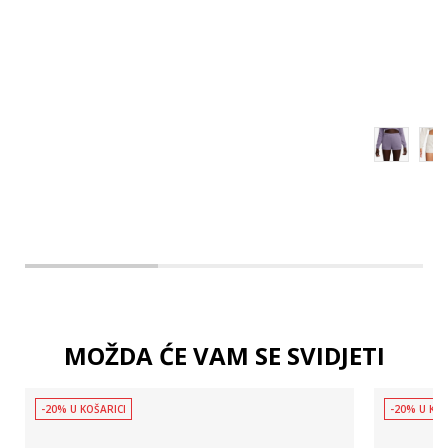
M
L
XL
MOŽDA ĆE VAM SE SVIDJETI
-20% U KOŠARICI
-20% U KOŠ