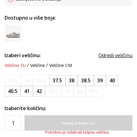
Dostupno u više boja:
Izaberi veličinu:
Odredi veličinu
Veličine EU
Veličine
Veličine CM
35.5
36
36.5
37.5
38
38.5
39
40
40.5
41
42
42.5
43
44
44.5
Izaberite količinu:
Dodaj u košaricu
Potrebno je odabrati željenu veličinu