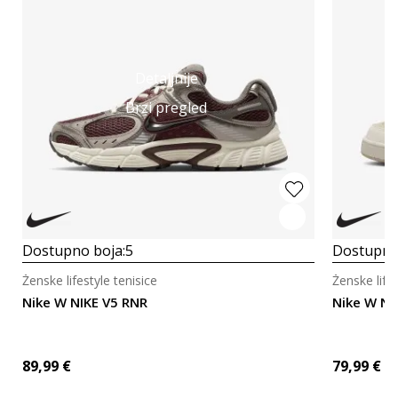
Detaljnije
Brzi pregled
Dostupno boja:
5
Dostupno
Ženske lifestyle tenisice
Ženske lifes
Nike W NIKE V5 RNR
Nike W NI
89,99
€
79,99
€