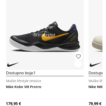
Detaljnije
Brzi pregled
Dostupno boja:
1
Dostupno
Muške lifestyle tenisice
Muške lifes
Nike Kobe VIII Protro
Nike NIKE
179,95
€
79,99
€