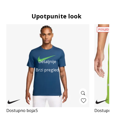
Upotpunite look
POSLJEDNJ
Detaljnije
Brzi pregled
Dostupno boja:
5
Dostupno