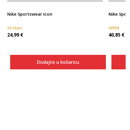
Nike Sportswear Icon
Nike Spor
SV Stars
OFFER
24,99
€
40,85
€
Dodajte u košaricu
Veličina
Dodaj u košaricu
2XL-T
3XL-T
4XL-T
XS