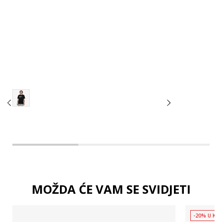
2XL
3XL
4XL
MOŽDA ĆE VAM SE SVIDJETI
-20% U KOŠ