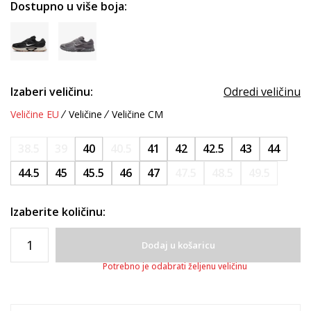
Dostupno u više boja:
Izaberi veličinu:
Odredi veličinu
Veličine EU
Veličine
Veličine CM
38.5
39
40
40.5
41
42
42.5
43
44
44.5
45
45.5
46
47
47.5
48.5
49.5
Izaberite količinu:
Dodaj u košaricu
Potrebno je odabrati željenu veličinu