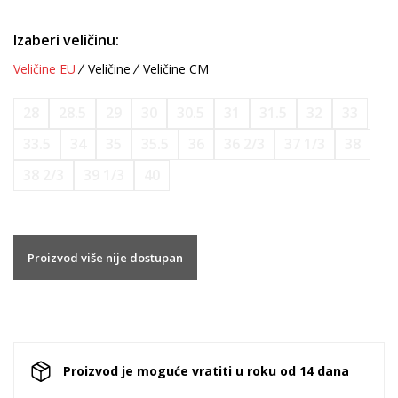
Izaberi veličinu:
Veličine EU
Veličine
Veličine CM
28
28.5
29
30
30.5
31
31.5
32
33
33.5
34
35
35.5
36
36 2/3
37 1/3
38
38 2/3
39 1/3
40
Proizvod više nije dostupan
Proizvod je moguće vratiti u roku od 14 dana