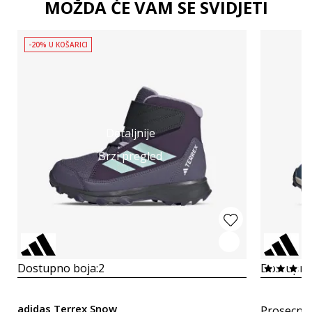
MOŽDA ĆE VAM SE SVIDJETI
-20% U KOŠARICI
Detaljnije
Brzi pregled
Dostupno boja:
2
Dostupno
adidas Terrex Snow
Prosecna