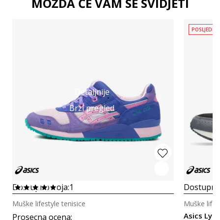
MOŽDA ĆE VAM SE SVIDJETI
POSLJEDNJ
Detaljnije
Brzi pregled
Dostupno boja:
1
Dostupno
Muške lifestyle tenisice
Muške lifes
Asics Lyte
Prosecna ocena
: