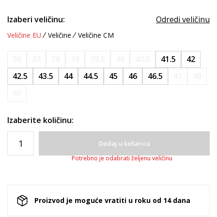
Izaberi veličinu:
Odredi veličinu
Veličine EU
Veličine
Veličine CM
36
37
38
39
39.5
40
40.5
41.5
42
42.5
43.5
44
44.5
45
46
46.5
47
48
49
Izaberite količinu:
Dodaj u košaricu
Potrebno je odabrati željenu veličinu
Proizvod je moguće vratiti u roku od 14 dana