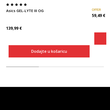
OFFER
Asics GEL-LYTE III OG
59,49
€
139,99
€
Dodajte u košaricu