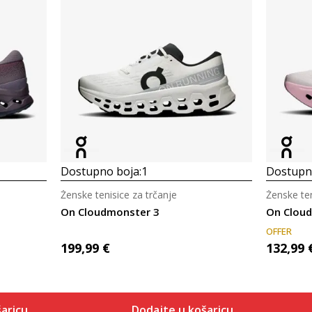
Dostupno boja:
1
Dostupno
Ženske tenisice za trčanje
Ženske ten
On Cloudmonster 3
On Cloud
OFFER
199,99
€
132,99
aricu
Dodajte u košaricu