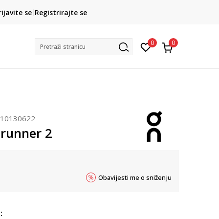
CLICK& COLLECT
rijavite se
Registrirajte se
besplatno preuzimanje u trgovini
0
0
Pretraži stranicu
10130622
runner 2
Obavijesti me o sniženju
: