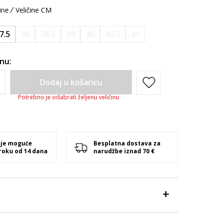
ine
Veličine CM
7.5
38
38.5
39
40
40.5
41
inu:
Dodaj u košaricu
Potrebno je odabrati željenu veličinu
 je moguće
Besplatna dostava za
 roku od 14 dana
narudžbe iznad 70 €