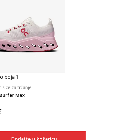
 boja:
1
isice za trčanje
surfer Max
€
Dodajte u košaricu