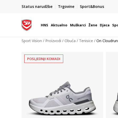
BOX NOW
Status narudžbe
Trgovine
Sport&Bonus
Dostava 1,50 €
| Više od 800 paketomata u Hrvatsko
HNS
Aktualno
Muškarci
Žene
Djeca
Spo
Sport Vision
Proizvodi
Obuća
Tenisice
On Cloudrun
POSLJEDNJI KOMADI