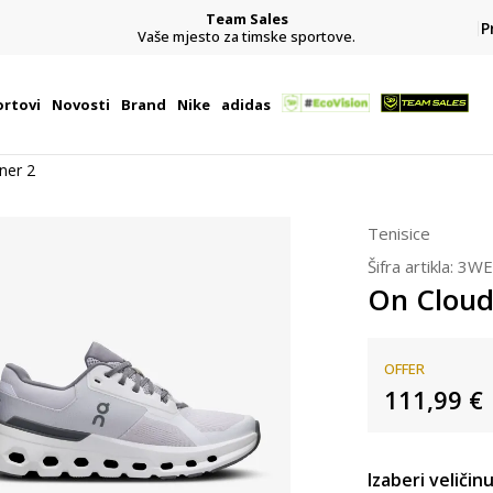
Team Sales
P
j
Vaše mjesto za timske sportove.
rtovi
Novosti
Brand
Nike
adidas
ner 2
Tenisice
Šifra artikla:
3WE
On Cloud
OFFER
111,99
€
Izaberi veličinu