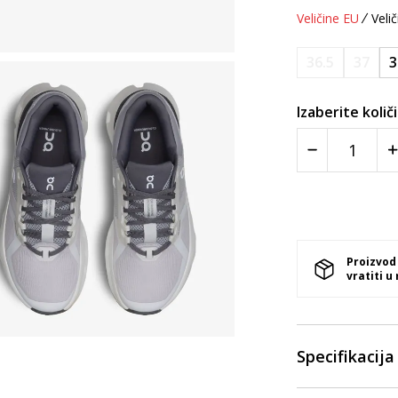
Veličine EU
Velič
36.5
37
3
Izaberite količ
Proizvod
vratiti u
Specifikacija