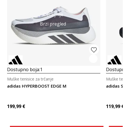
Detaljnije
Brzi pregled
Dostupno boja:
1
Dostupno
Muške tenisice za trčanje
Muške tenis
adidas HYPERBOOST EDGE M
adidas S
199,99
€
119,99
€