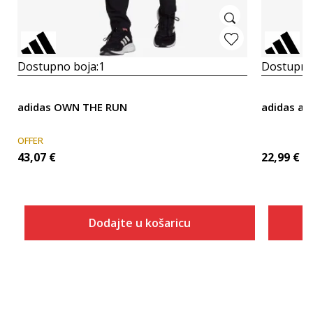
Dostupno boja:
1
Dostupno
adidas OWN THE RUN
adidas ad
OFFER
43,07
€
22,99
€
Dodajte u košaricu
Veličina
Dodaj u košaricu
XS
S