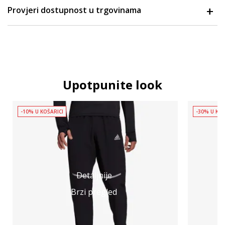
Provjeri dostupnost u trgovinama
Upotpunite look
-10% U KOŠARICI
-30% U KOŠ
Detaljnije
Brzi pregled