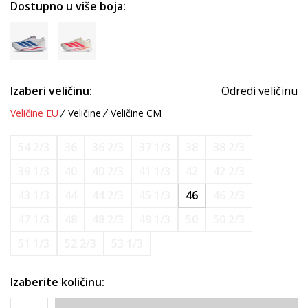
Dostupno u više boja:
Izaberi veličinu:
Odredi veličinu
Veličine EU
Veličine
Veličine CM
54 2/3
36
36 2/3
37 1/3
38
38 2/3
39 1/3
40
40 2/3
41 1/3
42
42 2/3
43 1/3
44
44 2/3
45 1/3
46
46 2/3
47 1/3
48
48 2/3
49 1/3
50
50 2/3
51 1/3
52 2/3
53 1/3
Izaberite količinu: