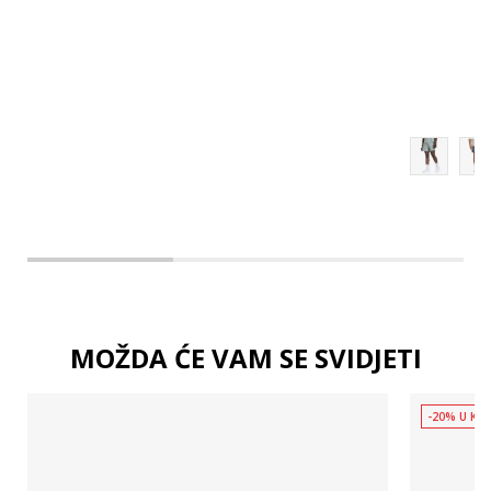
MOŽDA ĆE VAM SE SVIDJETI
-20% U KOŠ