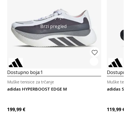
Detaljnije
Brzi pregled
Dostupno boja:
1
Dostupno
Muške tenisice za trčanje
Muške tenis
adidas HYPERBOOST EDGE M
adidas S
199,99
€
119,99
€