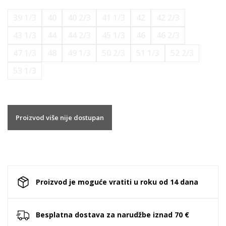
39 1/3
40
40 2/3
41 1/3
42
42 2/3
43 1/3
44
44 2/3
45 1/3
46
46 2/3
47 1/3
48
49 1/3
50 2/3
51 1/3
52 2/3
53 1/3
Proizvod više nije dostupan
Proizvod je moguće vratiti u roku od 14 dana
Besplatna dostava za narudžbe iznad 70 €