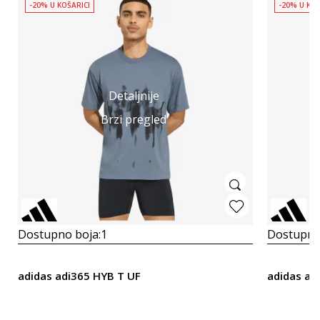
-20% U KOŠARICI
-20% U KOŠ
Detaljnije
Brzi pregled
Dostupno boja:
1
Dostupno
adidas adi365 HYB T UF
adidas ad