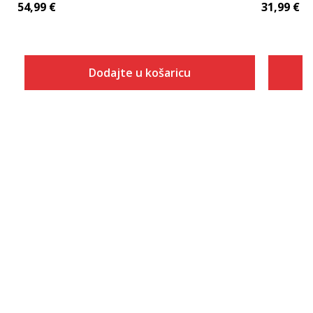
54,99
€
31,99
€
Dodajte u košaricu
Veličina
Dodaj u košaricu
3XS
2XS
XS
S
M
L