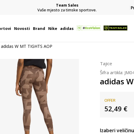
Team Sales
P
j
Vaše mjesto za timske sportove.
rtovi
Novosti
Brand
Nike
adidas
adidas W MT TIGHTS AOP
Tajice
Šifra artikla:
JM0
adidas 
OFFER
52,49
€
Izaberi veličinu