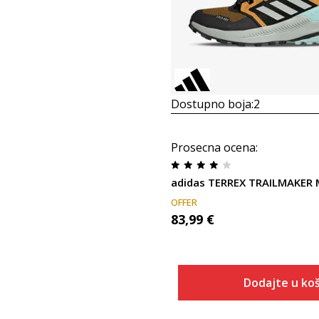
Dostupno boja:
2
Prosecna ocena
:
OFFER
83,99
€
Dodajte u koš
Veličina