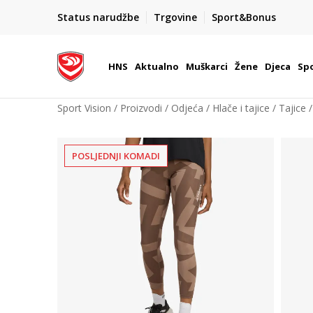
BOX NOW
Status narudžbe
Trgovine
Sport&Bonus
Dostava 1,50 €
| Više od 800 paketomata u Hrvatsko
HNS
Aktualno
Muškarci
Žene
Djeca
Spo
Sport Vision
Proizvodi
Odjeća
Hlače i tajice
Tajice
POSLJEDNJI KOMADI