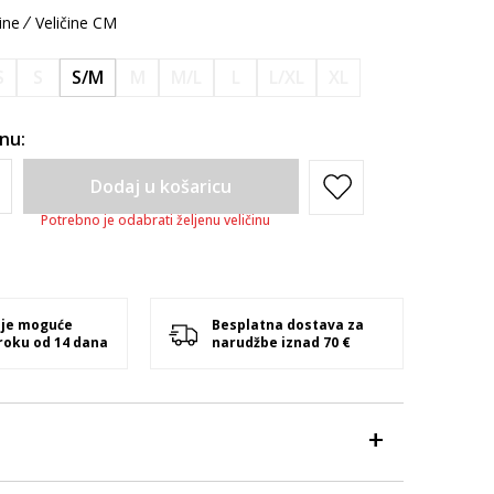
ine
Veličine CM
S
S
S/M
M
M/L
L
L/XL
XL
inu:
Dodaj u košaricu
Potrebno je odabrati željenu veličinu
 je moguće
Besplatna dostava za
 roku od 14 dana
narudžbe iznad 70 €