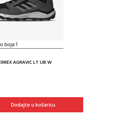
 boja:
1
ERREX AGRAVIC LT UB W
Dodajte u košaricu
Veličina
Dodaj u košaricu
ONESZ