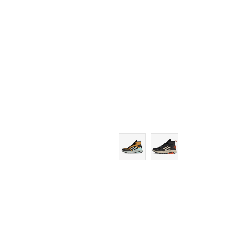
7-
8
8-
9
9-