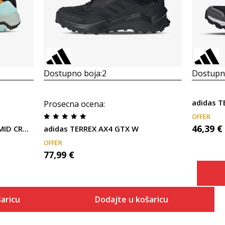
Dostupno boja:
2
Dostupno
adidas T
Prosecna ocena
:
OFFER
46,39
€
adidas TERREX TRAILMAKER MID CRDY W
adidas TERREX AX4 GTX W
OFFER
77,99
€
aricu
Dodajte u košaricu
Veličina