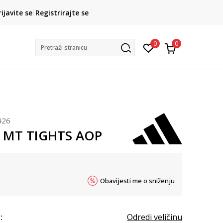
CLICK& COLLECT
rijavite se
Registrirajte se
besplatno preuzimanje u trgovini
0
0
Pretraži stranicu
426
W MT TIGHTS AOP
Obavijesti me o sniženju
:
Odredi veličinu