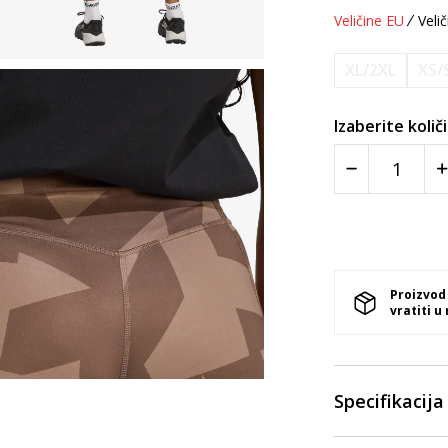
Veličine EU
Velič
XL/2XL
XS/
Izaberite količ
Proizvod
vratiti u
Specifikacija