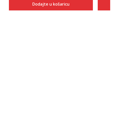
Dodajte u košaricu
Veličina
Dodaj u košaricu
5.5
6
6.5
7
7.5
8
8.5