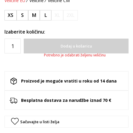
Veličine EU
Veličine
Veličine CM
XS
S
M
L
XL
2XL
Izaberite količinu:
Dodaj u košaricu
Potrebno je odabrati željenu veličinu
Proizvod je moguće vratiti u roku od 14 dana
Besplatna dostava za narudžbe iznad 70 €
Sačuvajte u listi želja