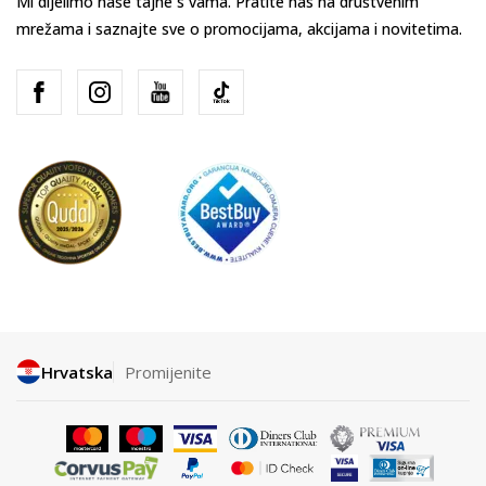
Mi dijelimo naše tajne s vama. Pratite nas na društvenim
mrežama i saznajte sve o promocijama, akcijama i novitetima.
Hrvatska
Promijenite