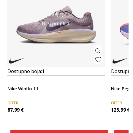
Detaljnije
Brzi pregled
Dostupno boja:
1
Dostupno
Nike WInflo 11
Nike Pega
OFFER
OFFER
87,99
€
125,99
€