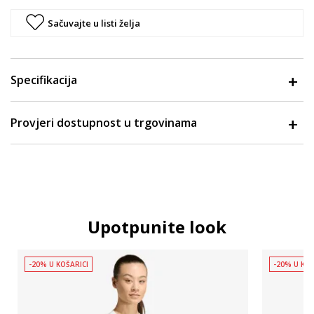
Sačuvajte u listi želja
Specifikacija
Provjeri dostupnost u trgovinama
Upotpunite look
-20% U KOŠARICI
-20% U KOŠ