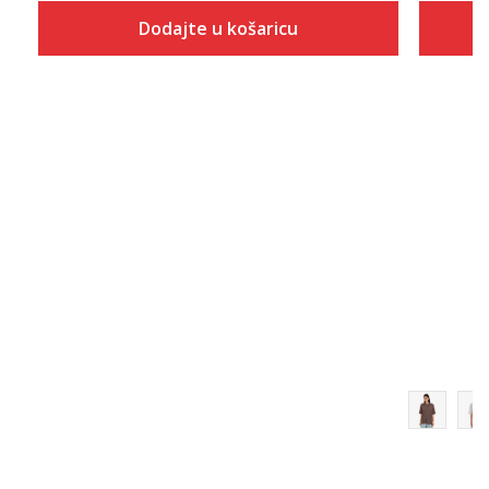
Dodajte u košaricu
Veličina
Dodaj u košaricu
2XS
XS
S
M
L
XL
2XL