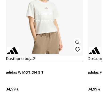
Detaljnije
Brzi pregled
Dostupno boja:
2
Dostupno
adidas W MOTION G T
adidas An
34,99
€
34,99
€