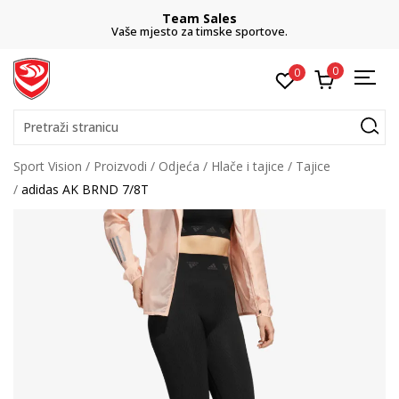
Team Sales
Vaše mjesto za timske sportove.
0
0
Pretraži stranicu
Sport Vision
Proizvodi
Odjeća
Hlače i tajice
Tajice
adidas AK BRND 7/8T