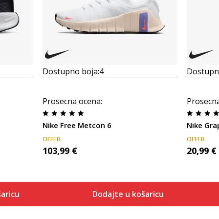
Dostupno boja:
4
Dostupno
Prosecna ocena
:
Prosecn
Nike Free Metcon 6
Nike Gra
OFFER
OFFER
103,99
€
20,99
€
aricu
Dodajte u košaricu
Veličina