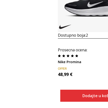
Dostupno boja:
2
Prosecna ocena
:
Nike Promina
OFFER
48,99
€
Dodajte u koš
Veličina