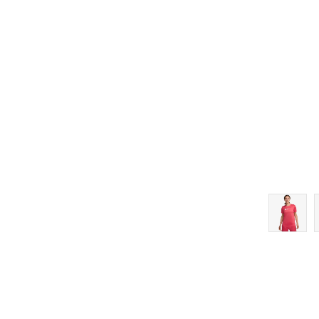
 košaricu
Dodaj u košaricu
5
5.5
6
6.5
7
7.5
8
8.5