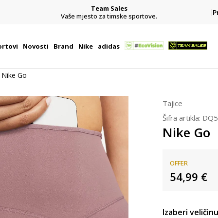
Team Sales
P
j
Vaše mjesto za timske sportove.
rtovi
Novosti
Brand
Nike
adidas
Nike Go
Tajice
Šifra artikla:
DQ5
Nike Go
OFFER
54,99
€
Izaberi veličinu