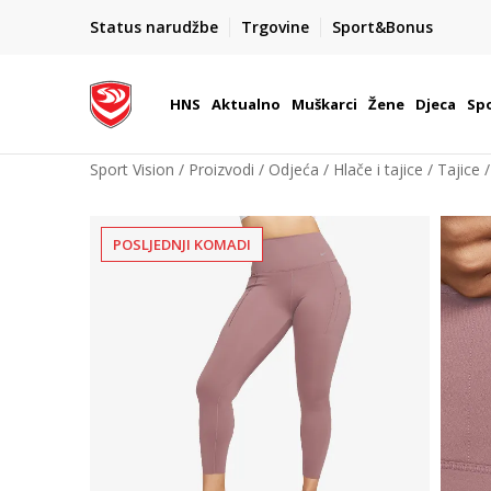
BOX NOW
Status narudžbe
Trgovine
Sport&Bonus
Dostava 1,50 €
| Više od 800 paketomata u Hrvatsko
HNS
Aktualno
Muškarci
Žene
Djeca
Spo
Sport Vision
Proizvodi
Odjeća
Hlače i tajice
Tajice
POSLJEDNJI KOMADI