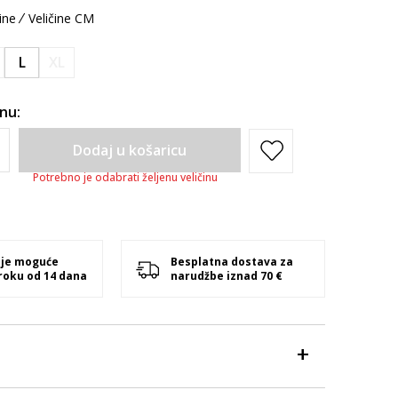
ine
Veličine CM
L
XL
inu:
Dodaj u košaricu
Potrebno je odabrati željenu veličinu
 je moguće
Besplatna dostava za
 roku od 14 dana
narudžbe iznad 70 €