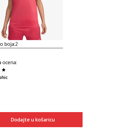
 boja:
2
a ocena
:
phic
Dodajte u košaricu
Veličina