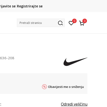
CLICK& COLLECT
rijavite se
Registrirajte se
besplatno preuzimanje u trgovini
0
0
Pretraži stranicu
636-208
Obavijesti me o sniženju
:
Odredi veličinu