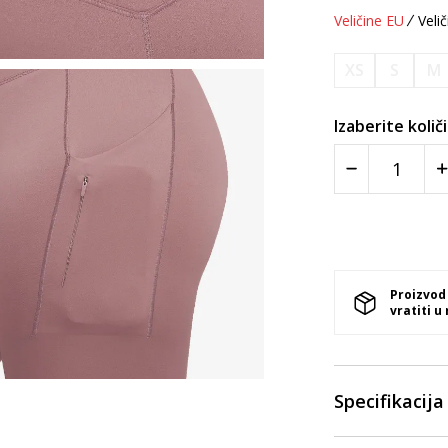
Veličine EU
Velič
XS
S
M
Izaberite količ
Proizvod
vratiti u
Specifikacija