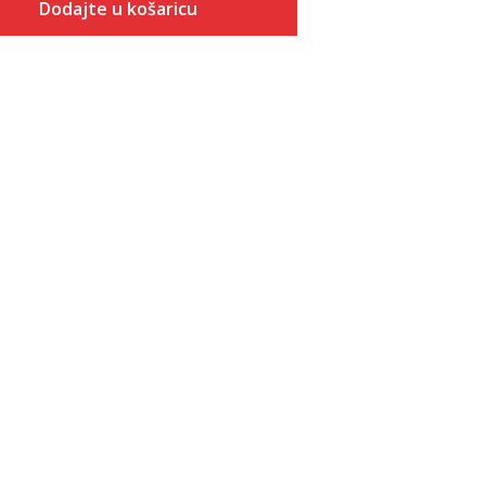
Dodajte u košaricu
Veličina
Dodaj u košaricu
5.5
6
6.5
7
7.5
8
8.5