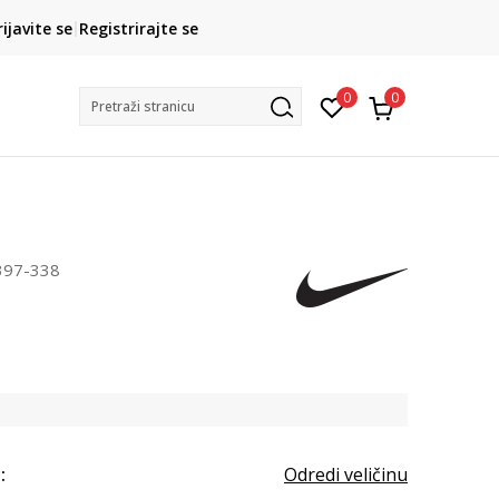
CLICK& COLLECT
rijavite se
Registrirajte se
besplatno preuzimanje u trgovini
0
0
Pretraži stranicu
397-338
:
Odredi veličinu