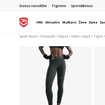
BOX NOW
Status narudžbe
Trgovine
Sport&Bonus
Dostava 1,50 €
| Više od 800 paketomata u Hrvatsko
HNS
Aktualno
Muškarci
Žene
Djeca
Spo
Sport Vision
Proizvodi
Odjeća
Hlače i tajice
Tajice