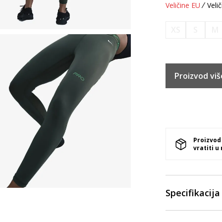
Veličine EU
Velič
XS
S
M
Proizvod viš
Proizvod
vratiti u
Specifikacija