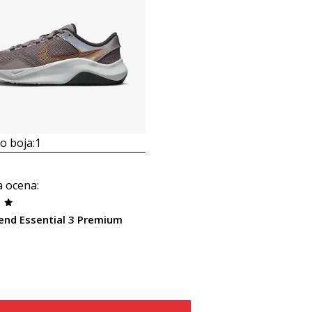
 boja:
1
a ocena
:
end Essential 3 Premium