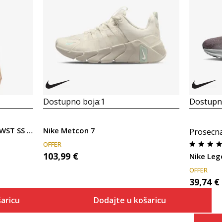
Dostupno boja:
1
Dostupno
Nike W NK ONE CLASSIC DF TWST SS TP
Nike Metcon 7
Prosecn
OFFER
103,99
€
Nike Leg
OFFER
39,74
€
aricu
Dodajte u košaricu
Veličina