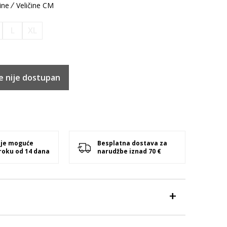
ine
Veličine CM
L
XL
e nije dostupan
 je moguće
Besplatna dostava za
 roku od 14 dana
narudžbe iznad 70 €