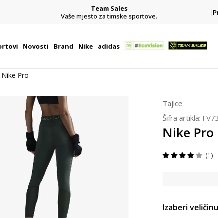
Team Sales
P
j
Vaše mjesto za timske sportove.
rtovi
Novosti
Brand
Nike
adidas
Nike Pro
Tajice
Šifra artikla:
FV7
Nike Pro
1
Izaberi veličinu