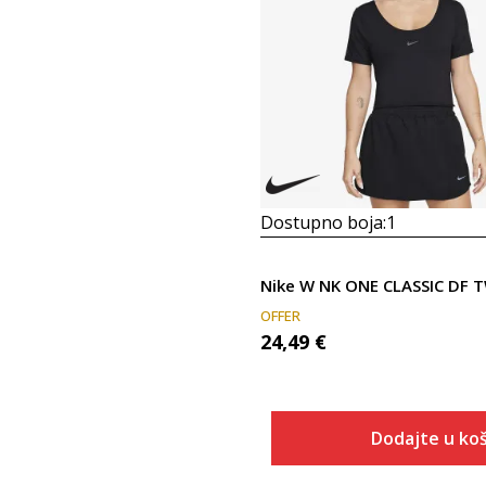
Dostupno boja:
1
OFFER
24,49
€
Dodajte u koš
Veličina