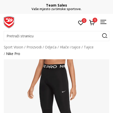
Team Sales
Vaše mjesto za timske sportove.
0
0
Pretraži stranicu
Sport Vision
Proizvodi
Odjeća
Hlače i tajice
Tajice
Nike Pro