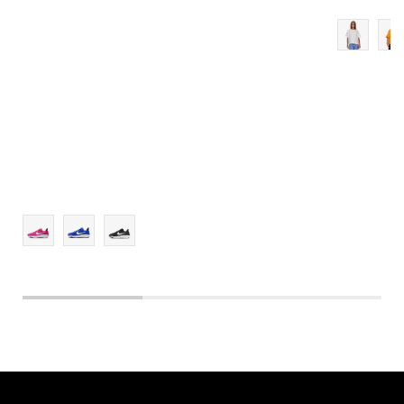
5.5Y
6Y
6.5Y
7Y