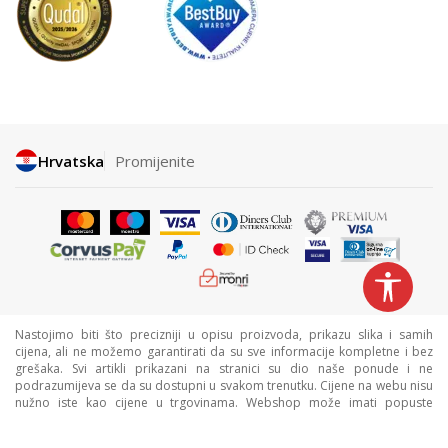
Hrvatska
Promijenite
Nastojimo biti što precizniji u opisu proizvoda, prikazu slika i samih
cijena, ali ne možemo garantirati da su sve informacije kompletne i bez
grešaka. Svi artikli prikazani na stranici su dio naše ponude i ne
podrazumijeva se da su dostupni u svakom trenutku. Cijene na webu nisu
nužno iste kao cijene u trgovinama. Webshop može imati popuste
namijenjene isključivo web kupcima.
©2026
www.sportvision.hr
, Izrada
NB SOFT
. Sva prava zadržana.