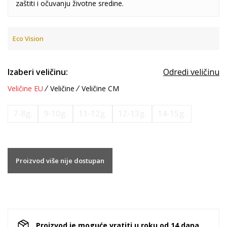
zaštiti i očuvanju životne sredine.
Eco Vision
Izaberi veličinu:
Odredi veličinu
Veličine EU
Veličine
Veličine CM
7-8g.
9-10g.
11-12g.
12-13g.
14-15g.
Proizvod više nije dostupan
Proizvod je moguće vratiti u roku od 14 dana