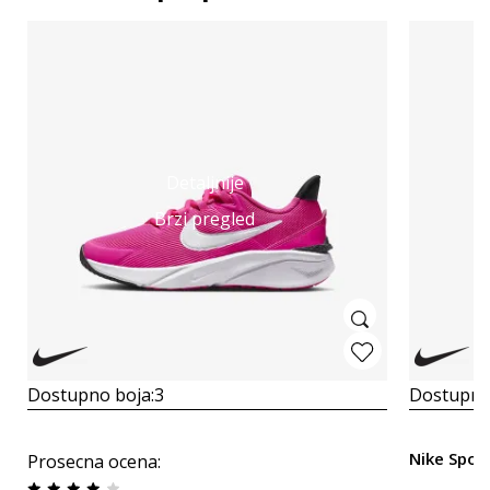
Detaljnije
Brzi pregled
Dostupno boja:
3
Dostupno
Nike Spor
Prosecna ocena
: