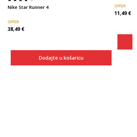
OFFER
Nike Star Runner 4
11,49
€
OFFER
38,49
€
Dodajte u košaricu
Veličina
Dodaj u košaricu
3.5Y
4Y
4.5Y
5Y