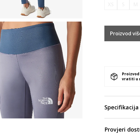
XS
S
M
Proizvod viš
Proizvod
vratiti u
Specifikacija
Provjeri dos