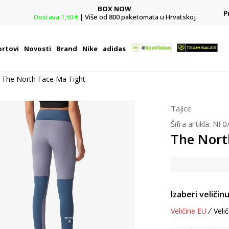
Team Sales
P
j
Vaše mjesto za timske sportove.
rtovi
Novosti
Brand
Nike
adidas
The North Face Ma Tight
Tajice
Šifra artikla:
NF0
The Nort
Izaberi veličinu
Veličine EU
Velič