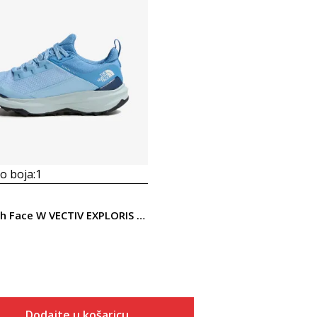
 boja:
1
The North Face W VECTIV EXPLORIS 2 FUTURELIGHT
Dodajte u košaricu