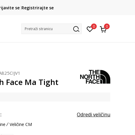
CLICK& COLLECT
rijavite se
Registrirajte se
besplatno preuzimanje u trgovini
0
0
Pretraži stranicu
A825CIJV1
h Face Ma Tight
:
Odredi veličinu
ine
Veličine CM