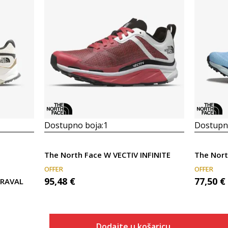
Dostupno boja:
1
Dostupno
The North Face W VECTIV INFINITE
OFFER
OFFER
95,48
€
77,50
€
ARAVAL
Dodajte u košaricu