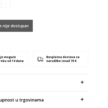
L
e nije dostupan
 je moguće
Besplatna dostava za
 roku od 14 dana
narudžbe iznad 70 €
tupnost u trgovinama