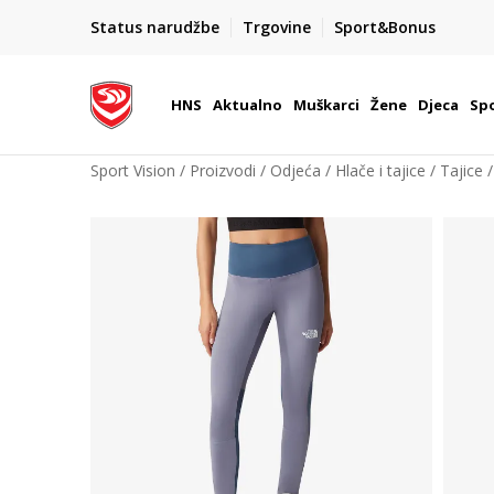
BOX NOW
Status narudžbe
Trgovine
Sport&Bonus
Dostava 1,50 €
| Više od 800 paketomata u Hrvatsko
HNS
Aktualno
Muškarci
Žene
Djeca
Spo
Sport Vision
Proizvodi
Odjeća
Hlače i tajice
Tajice