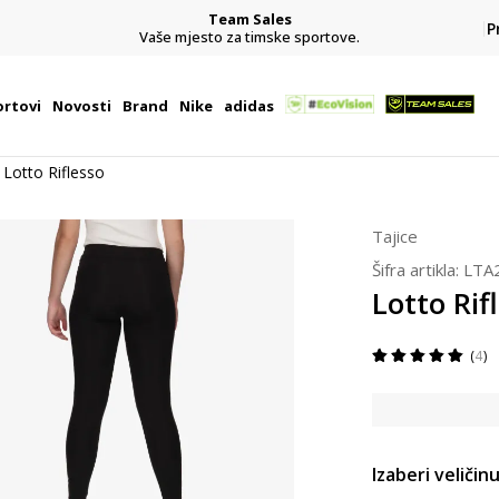
Team Sales
P
j
Vaše mjesto za timske sportove.
rtovi
Novosti
Brand
Nike
adidas
Lotto Riflesso
Tajice
Šifra artikla:
LTA
Lotto Rif
4
Izaberi veličinu