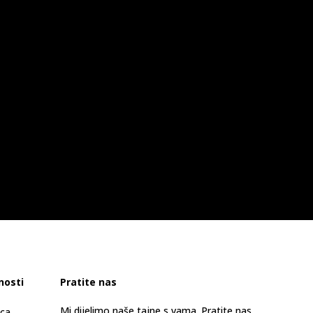
nosti
Pratite nas
Mi dijelimo naše tajne s vama. Pratite nas
ica