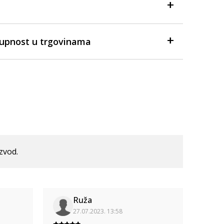
tupnost u trgovinama
izvod.
Ruža
27.07.2023. 13:58