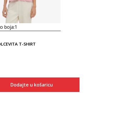
 boja:
1
LCEVITA T-SHIRT
Dodajte u košaricu
Veličina
Dodaj u košaricu
XS
S