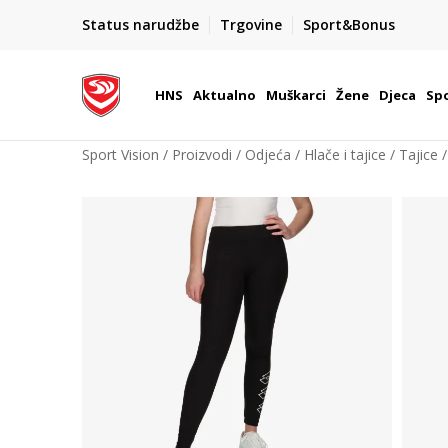
BOX NOW
Status narudžbe
Trgovine
Sport&Bonus
Dostava 1,50 €
| Više od 800 paketomata u Hrvatsko
HNS
Aktualno
Muškarci
Žene
Djeca
Spo
Sport Vision
Proizvodi
Odjeća
Hlače i tajice
Tajice