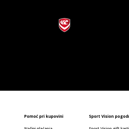
Pomoć pri kupovini
Sport Vision pogod
Načini plaćanja
Sport Vision gift kart