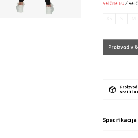
Veličine EU
Velič
XS
S
M
Proizvod viš
Proizvod
vratiti u
Specifikacija