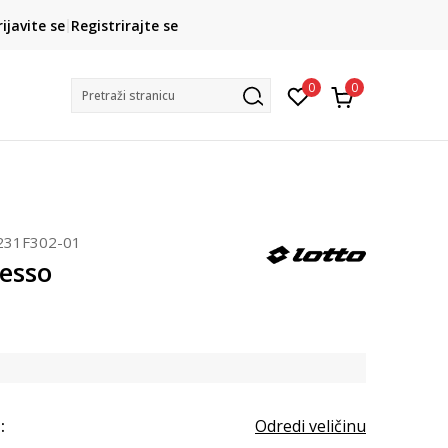
CLICK& COLLECT
rijavite se
Registrirajte se
besplatno preuzimanje u trgovini
0
0
Pretraži stranicu
231F302-01
lesso
:
Odredi veličinu