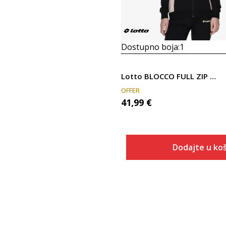
Dostupno boja:
1
Lotto BLOCCO FULL ZIP HOODY W
OFFER
41,99
€
Dodajte u koš
Veličina
Dodaj u
XS
S