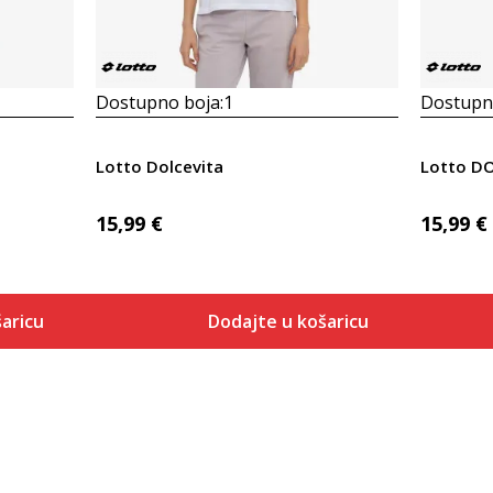
Dostupno boja:
1
Dostupno
Lotto Dolcevita
Lotto DO
15,99
€
15,99
€
aricu
Dodajte u košaricu
Veličina
 košaricu
Dodaj u košaricu
XS
S