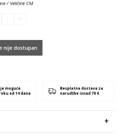
ine
Veličine CM
L
XL
e nije dostupan
 je moguće
Besplatna dostava za
 roku od 14 dana
narudžbe iznad 70 €