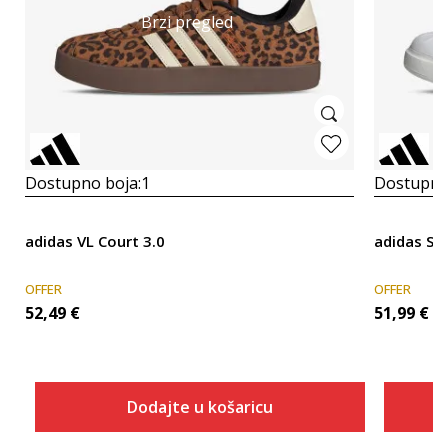
Brzi pregled
Dostupno boja:
1
Dostupno
adidas VL Court 3.0
adidas St
OFFER
OFFER
52,49
€
51,99
€
Dodajte u košaricu
Veličina