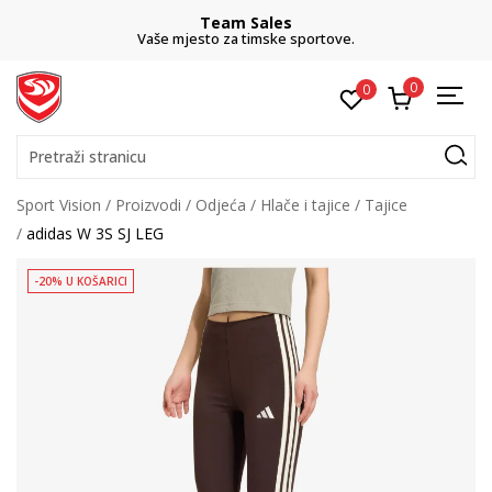
Team Sales
Vaše mjesto za timske sportove.
0
0
Pretraži stranicu
Sport Vision
Proizvodi
Odjeća
Hlače i tajice
Tajice
adidas W 3S SJ LEG
-20% U KOŠARICI