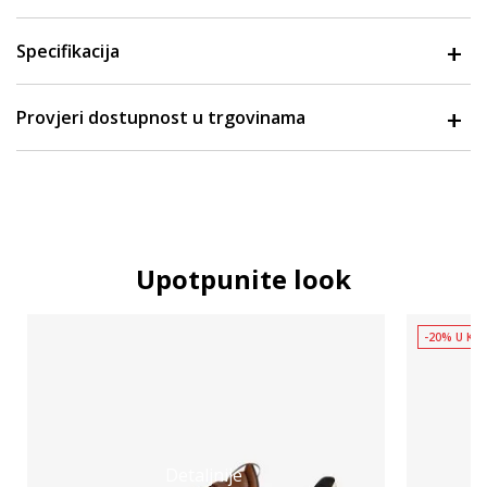
Specifikacija
Provjeri dostupnost u trgovinama
Upotpunite look
-20% U KOŠ
Detaljnije