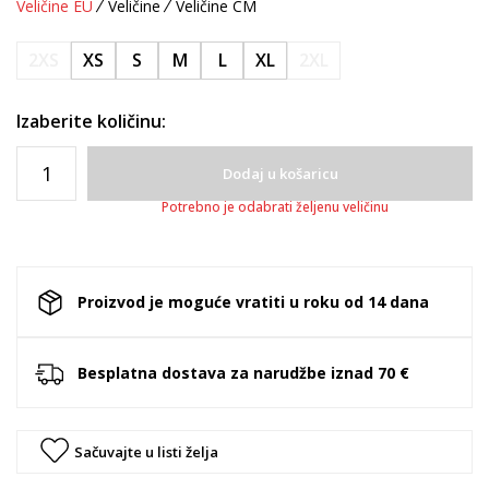
Veličine EU
Veličine
Veličine CM
2XS
XS
S
M
L
XL
2XL
Izaberite količinu:
Dodaj u košaricu
Potrebno je odabrati željenu veličinu
Proizvod je moguće vratiti u roku od 14 dana
Besplatna dostava za narudžbe iznad 70 €
Sačuvajte u listi želja