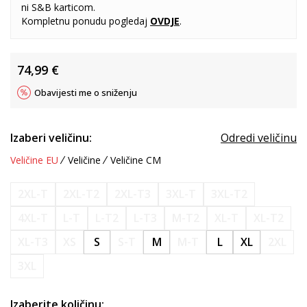
ni S&B karticom.
Kompletnu ponudu pogledaj
OVDJE
.
74,99
€
Obavijesti me o sniženju
Izaberi veličinu:
Odredi veličinu
Veličine EU
Veličine
Veličine CM
2XL-T
2XL-T2
2XL-T3
3XL-T
3XL-T2
4XL-T
L-T
L-T2
L-T3
M-T2
XL-T
XL-T2
XL-T3
XS
S
S-T
M
M-T
L
XL
2XL
3XL
Izaberite količinu: