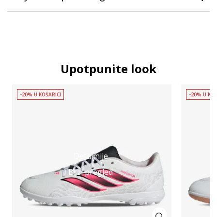
Upotpunite look
-20% U KOŠARICI
-20% U KOŠ
Detaljnije
Brzi pregled