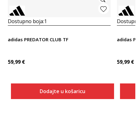
Dostupno boja:
1
Dostupno
adidas PREDATOR CLUB TF
adidas P
59,99
€
59,99
€
Dodajte u košaricu
Veličina
Dodaj u košaricu
3-
4