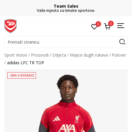
Team Sales
Vaše mjesto za timske sportove.
0
0
Pretraži stranicu
Sport Vision
Proizvodi
Odjeća
Majice dugih rukava
Pulover
adidas LFC TR TOP
-20% U KOŠARICI