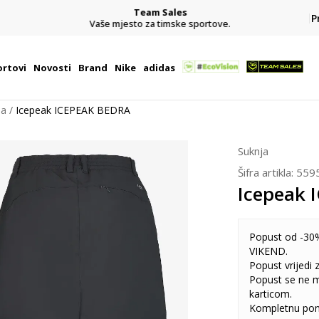
Team Sales
P
j
Vaše mjesto za timske sportove.
rtovi
Novosti
Brand
Nike
adidas
ja
Icepeak ICEPEAK BEDRA
Suknja
Šifra artikla:
559
Icepeak 
Popust od -30%
VIKEND.
Popust vrijedi
Popust se ne 
karticom.
Kompletnu pon