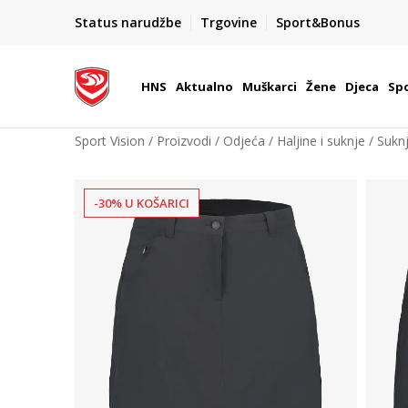
BOX NOW
Status narudžbe
Trgovine
Sport&Bonus
Dostava 1,50 €
| Više od 800 paketomata u Hrvatsko
HNS
Aktualno
Muškarci
Žene
Djeca
Spo
Sport Vision
Proizvodi
Odjeća
Haljine i suknje
Sukn
-30% U KOŠARICI