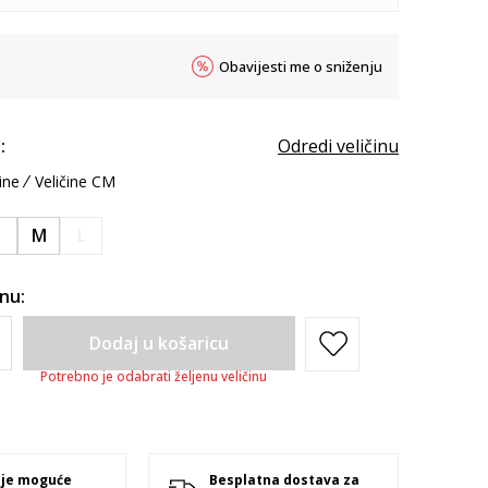
Obavijesti me o sniženju
:
Odredi veličinu
ine
Veličine CM
S
M
L
inu:
Dodaj u košaricu
Potrebno je odabrati željenu veličinu
 je moguće
Besplatna dostava za