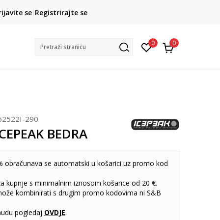
CLICK& COLLECT
rijavite se
Registrirajte se
besplatno preuzimanje u trgovini
0
0
Pretraži stranicu
52522I-290
ICEPEAK BEDRA
 obračunava se automatski u košarici uz promo kod
 za kupnje s minimalnim iznosom košarice od 20 €.
može kombinirati s drugim promo kodovima ni S&B
udu pogledaj
OVDJE
.