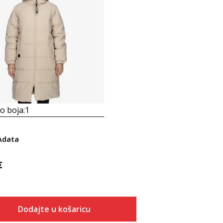
 boja:
1
Adata
€
Dodajte u košaricu