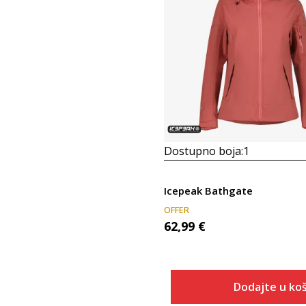
Dostupno boja:
1
Icepeak Bathgate
OFFER
62,99
€
Dodajte u koš