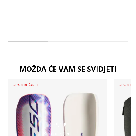
MOŽDA ĆE VAM SE SVIDJETI
-20% U KOŠARICI
-20% U KOŠ
Detaljnije
Brzi pregled