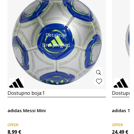
Detaljnije
Brzi pregled
Dostupno boja:
1
Dostupno
adidas Messi Mini
adidas TI
OFFER
OFFER
8,99
€
24,49
€