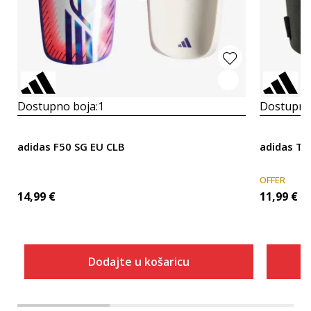
Dostupno boja:
1
Dostupno
adidas F50 SG EU CLB
adidas Ti
OFFER
14,99
€
11,99
€
Dodajte u košaricu