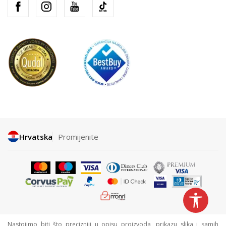
Hrvatska
Promijenite
Nastojimo biti što precizniji u opisu proizvoda, prikazu slika i samih