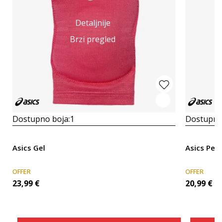
Detaljnije
Brzi pregled
Dostupno boja:
1
Dostupno
Asics Gel
Asics Per
OFFER
OFFER
23,99
€
20,99
€