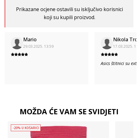
Prikazane ocjene ostavili su isključivo korisnici
koji su kupili proizvod.
Mario
Nikola Tro
29.03.2025. 13:59
17.03.2025. 1
Asics štitnici su ext
MOŽDA ĆE VAM SE SVIDJETI
-20% U KOŠARICI