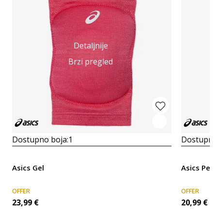
Detaljnije
Brzi pregled
Dostupno boja:
1
Dostupno
Asics Gel
Asics Per
OFFER
OFFER
23,99
€
20,99
€