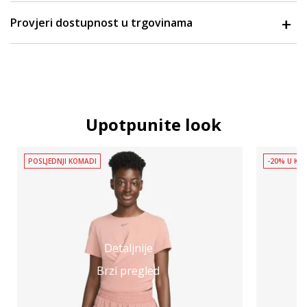
Provjeri dostupnost u trgovinama
Upotpunite look
POSLJEDNJI KOMADI
-20% U KOŠ
Detaljnije
Brzi pregled