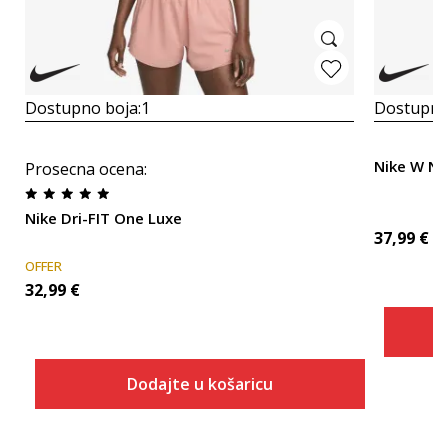
Dostupno boja:
1
Dostupno
Nike W NP
Prosecna ocena
:
Nike Dri-FIT One Luxe
37,99
€
OFFER
32,99
€
Dodajte u košaricu
Veličina
Dodaj u košaricu
XS