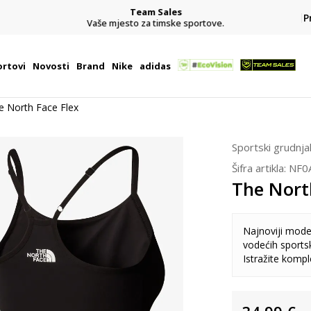
Team Sales
P
j
Vaše mjesto za timske sportove.
rtovi
Novosti
Brand
Nike
adidas
e North Face Flex
Sportski grudnja
Šifra artikla:
NF0
The Nort
Najnoviji model
vodećih sports
Istražite komp