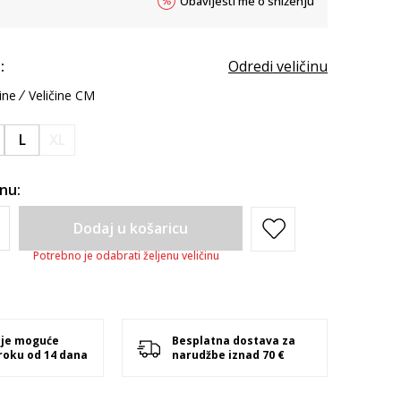
Obavijesti me o sniženju
:
Odredi veličinu
ine
Veličine CM
L
XL
inu:
Dodaj u košaricu
Potrebno je odabrati željenu veličinu
 je moguće
Besplatna dostava za
 roku od 14 dana
narudžbe iznad 70 €