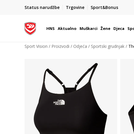
BOX NOW
Status narudžbe
Trgovine
Sport&Bonus
Dostava 1,50 €
| Više od 800 paketomata u Hrvatsko
HNS
Aktualno
Muškarci
Žene
Djeca
Spo
Sport Vision
Proizvodi
Odjeća
Sportski grudnjak
Th