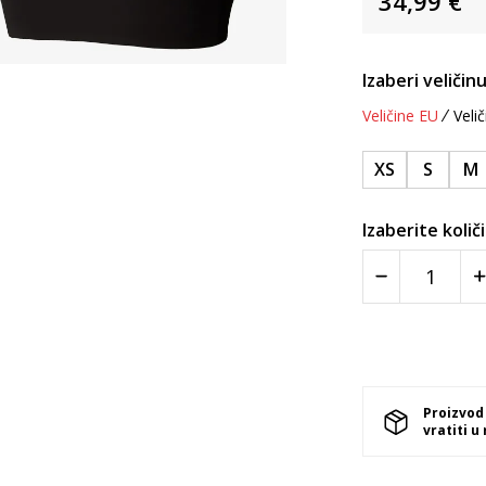
34,99
€
Izaberi veličinu
Veličine EU
Velič
XS
S
M
Izaberite količ
Proizvod
vratiti u