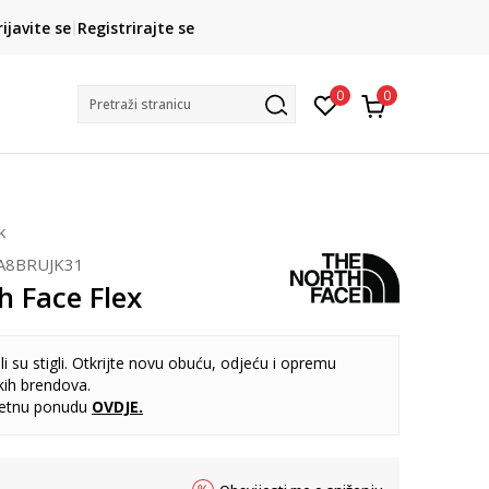
CLICK& COLLECT
rijavite se
Registrirajte se
besplatno preuzimanje u trgovini
0
0
Pretraži stranicu
k
A8BRUJK31
h Face Flex
i su stigli. Otkrijte novu obuću, odjeću i opremu
kih brendova.
letnu ponudu
OVDJE
.