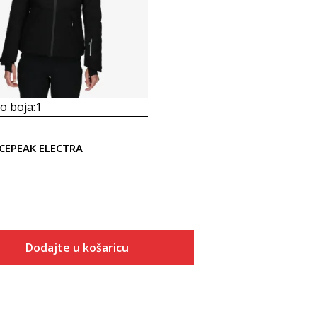
 boja:
1
ICEPEAK ELECTRA
Dodajte u košaricu
Veličina
Dodaj u košaricu
S