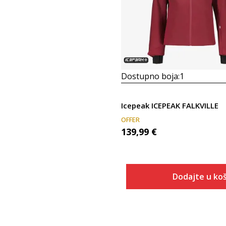
Dostupno boja:
1
Icepeak ICEPEAK FALKVILLE
OFFER
139,99
€
Dodajte u koš
Veličina
Dodaj u
34