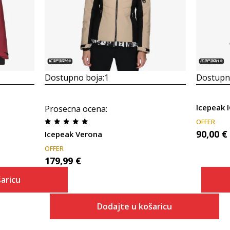
Dostupno boja:
1
Dostupno
Icepeak 
Prosecna ocena
:
OFFER
90,00
€
Icepeak Verona
OFFER
179,99
€
aricu
Dodajte u košaricu
 košaricu
Veličina