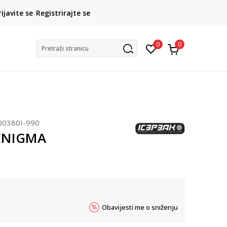
CLICK& COLLECT
rijavite se
Registrirajte se
besplatno preuzimanje u trgovini
0
0
Pretraži stranicu
00380I-990
 ENIGMA
Obavijesti me o sniženju