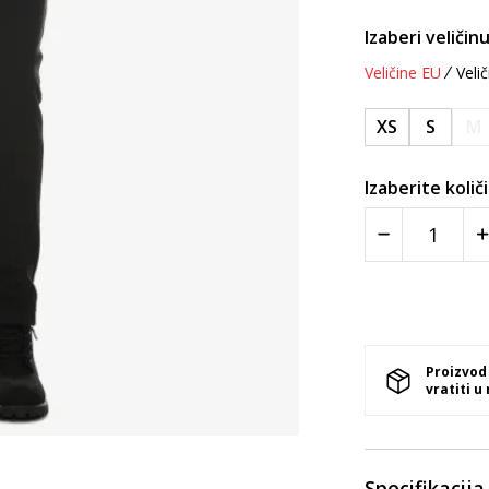
Izaberi veličinu
Veličine EU
Velič
XS
S
M
Izaberite količ
Proizvod
vratiti u
Specifikacija