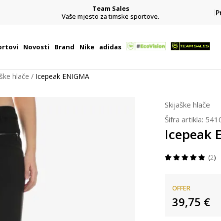
Team Sales
P
j
Vaše mjesto za timske sportove.
rtovi
Novosti
Brand
Nike
adidas
aške hlače
Icepeak ENIGMA
Skijaške hlače
Šifra artikla:
541
Icepeak
2
OFFER
39,75
€