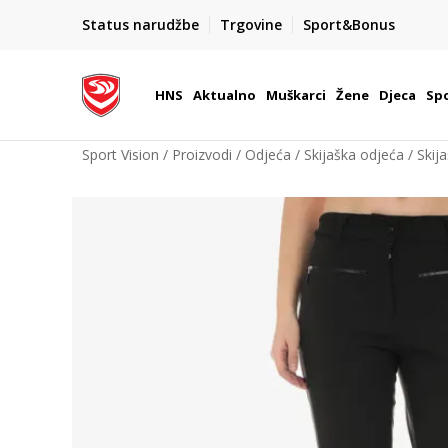
BOX NOW
Status narudžbe
Trgovine
Sport&Bonus
Dostava 1,50 €
| Više od 800 paketomata u Hrvatsko
HNS
Aktualno
Muškarci
Žene
Djeca
Spo
Sport Vision
Proizvodi
Odjeća
Skijaška odjeća
Skij