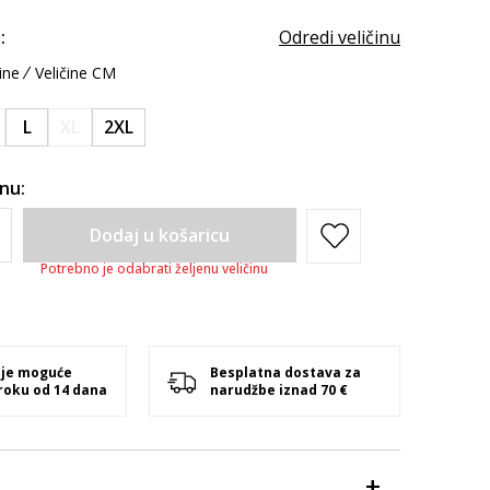
:
Odredi veličinu
ine
Veličine CM
L
XL
2XL
inu:
Dodaj u košaricu
Potrebno je odabrati željenu veličinu
 je moguće
Besplatna dostava za
 roku od 14 dana
narudžbe iznad 70 €