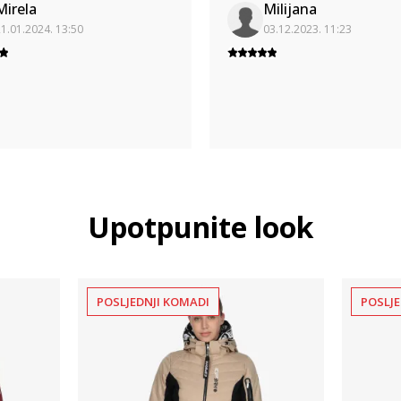
Mirela
Milijana
1.01.2024. 13:50
03.12.2023. 11:23
Upotpunite look
POSLJEDNJI KOMADI
POSLJE