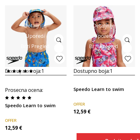
Detaljnije
Detaljnije
Uporedi
Uporedi
Brzi Pregled
Brzi Pregled
Dostupno boja:
1
Dostupno boja:
1
Speedo Learn to swim
Prosecna ocena
:
OFFER
Speedo Learn to swim
12,59
€
OFFER
12,59
€