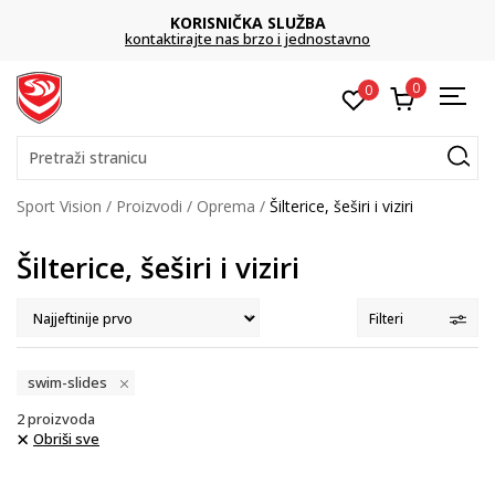
KORISNIČKA SLUŽBA
kontaktirajte nas brzo i jednostavno
0
0
Pretraži stranicu
Sport Vision
Proizvodi
Oprema
Šilterice, šeširi i viziri
Šilterice, šeširi i viziri
Filteri
swim-slides
2
proizvoda
Obriši sve