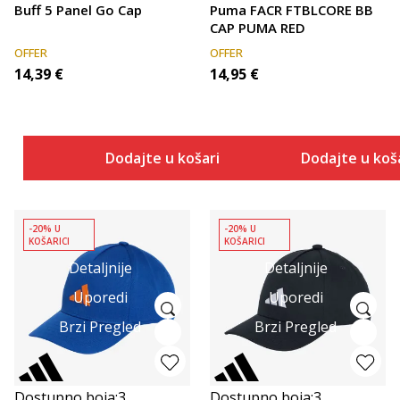
Buff 5 Panel Go Cap
Puma FACR FTBLCORE BB
CAP PUMA RED
OFFER
OFFER
14,39
€
14,95
€
Dodajte u košaricu
Dodajte u koš
-20% U
-20% U
KOŠARICI
KOŠARICI
Detaljnije
Detaljnije
Uporedi
Uporedi
Brzi Pregled
Brzi Pregled
Dostupno boja:
3
Dostupno boja:
3