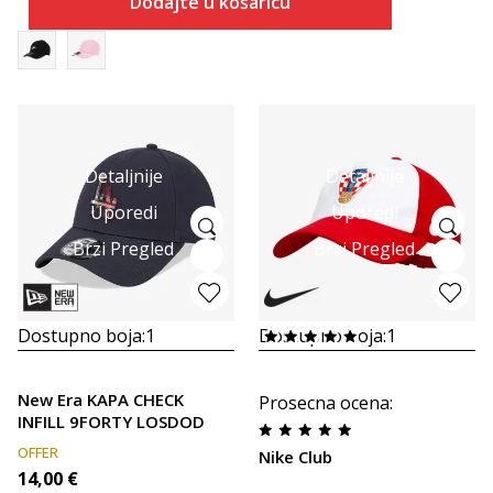
Dodajte u košaricu
Detaljnije
Detaljnije
Uporedi
Uporedi
Brzi Pregled
Brzi Pregled
Dostupno boja:
1
Dostupno boja:
1
New Era KAPA CHECK
Prosecna ocena
:
INFILL 9FORTY LOSDOD
OFFER
Nike Club
14,00
€