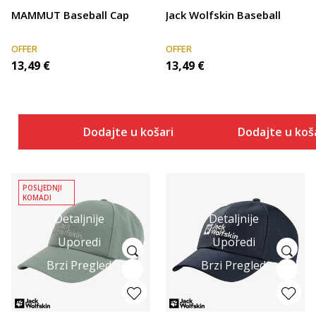
MAMMUT Baseball Cap
Jack Wolfskin Baseball
OFFER
OFFER
13,49
€
13,49
€
Dodajte u košaricu
Dodajte u koš
POSLJEDNJI
KOMADI
Detaljnije
Detaljnije
Uporedi
Uporedi
Brzi Pregled
Brzi Pregled