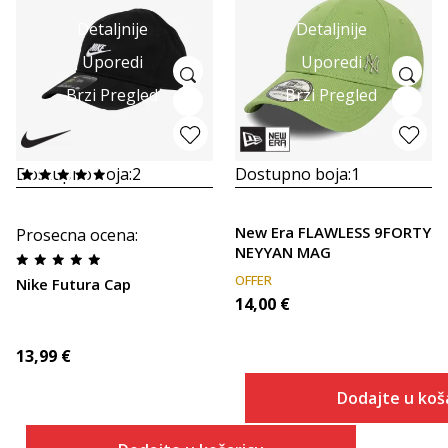
Detaljnije
Detaljnije
Uporedi
Uporedi
Brzi Pregled
Brzi Pregled
Dostupno boja:
2
Dostupno boja:
1
New Era FLAWLESS 9FORTY
Prosecna ocena
:
NEYYAN MAG
OFFER
Nike Futura Cap
14,00
€
13,99
€
Dodajte u koš