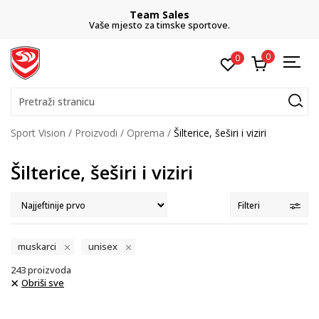
ales
CLICK& COLLE
ske sportove.
besplatno preuzimanje u
0
0
Pretraži stranicu
Sport Vision
Proizvodi
Oprema
Šilterice, šeširi i viziri
Šilterice, šeširi i viziri
Filteri
muskarci
unisex
243
proizvoda
Obriši sve