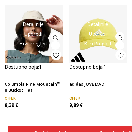
Detaljnije
Detaljnije
Uporedi
Uporedi
Brzi Pregled
Brzi Pregled
Dostupno boja:
1
Dostupno boja:
1
Columbia Pine Mountain™
adidas JUVE DAD
II Bucket Hat
OFFER
OFFER
8,39
€
9,89
€