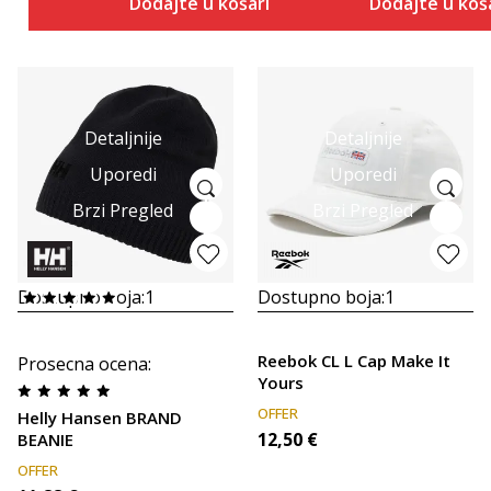
Dodajte u košaricu
Dodajte u koš
Detaljnije
Detaljnije
Uporedi
Uporedi
Brzi Pregled
Brzi Pregled
Dostupno boja:
1
Dostupno boja:
1
Reebok CL L Cap Make It
Prosecna ocena
:
Yours
OFFER
Helly Hansen BRAND
12,50
€
BEANIE
OFFER