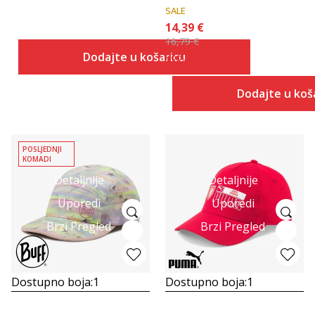
SALE
14,39
€
16,79
€
Dodajte u košaricu
Popust
14
%
Dodajte u koš
POSLJEDNJI
KOMADI
Detaljnije
Detaljnije
Uporedi
Uporedi
Brzi Pregled
Brzi Pregled
Dostupno boja:
1
Dostupno boja:
1