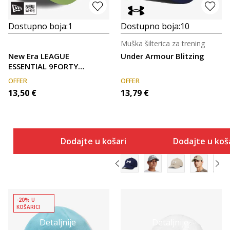
Dostupno boja:
1
Dostupno boja:
10
Muška šilterica za trening
New Era LEAGUE
Under Armour Blitzing
ESSENTIAL 9FORTY
NEYYAN MAGMAG
OFFER
OFFER
13,50
€
13,79
€
Dodajte u košaricu
Dodajte u koš
-20% U
KOŠARICI
Detaljnije
Detaljnije