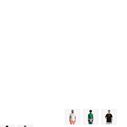
Dodaj u košaricu
Dodaj u 
XS
XS
S
S
M
M
L
L
XL
XL
2XL
2XL
3XL
3XL
4XL