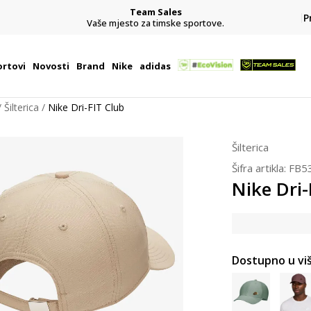
Team Sales
P
j
Vaše mjesto za timske sportove.
rtovi
Novosti
Brand
Nike
adidas
Šilterica
Nike Dri-FIT Club
Šilterica
Šifra artikla:
FB5
Nike Dri-
Dostupno u viš