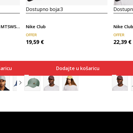
Dostupno boja:
3
Dostupno
Nike U NK DF CLUB CAP U CB MTSWSH L
Nike Club
Nike Clu
OFFER
OFFER
19,59
€
22,39
€
aricu
Dodajte u košaricu