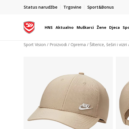
BOX NOW
Status narudžbe
Trgovine
Sport&Bonus
Dostava 1,50 €
| Više od 800 paketomata u Hrvatsko
HNS
Aktualno
Muškarci
Žene
Djeca
Spo
Sport Vision
Proizvodi
Oprema
Šilterice, šeširi i viziri