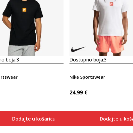
o boja:
3
Dostupno boja:
3
ortswear
Nike Sportswear
24,99
€
Dodajte u košaricu
Dodajte u koš
Veličina
Veličina