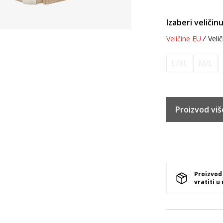
Izaberi veličinu
Veličine EU
Velič
L/XL
M/L
Proizvod viš
Proizvod
vratiti u