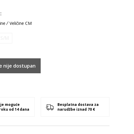
:
ine
Veličine CM
S/M
e nije dostupan
 je moguće
Besplatna dostava za
 roku od 14 dana
narudžbe iznad 70 €