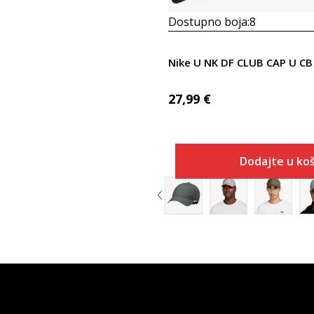
Dostupno boja:
8
27,99
€
Dodajte u koš