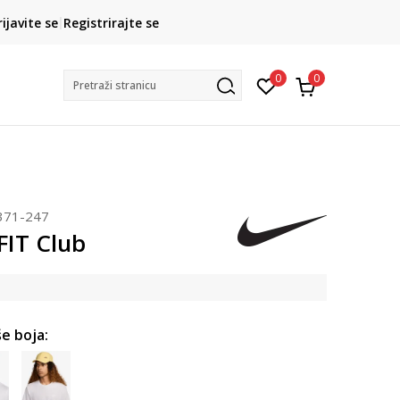
CLICK& COLLECT
rijavite se
Registrirajte se
besplatno preuzimanje u trgovini
0
0
Pretraži stranicu
371-247
FIT Club
e boja: