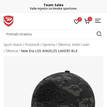
Team Sales
Vaše mjesto za timske sportove.
0
0
Pretraži stranicu
Sport Vision
Proizvodi
Oprema
Šilterice, šeširi i viziri
Šilterica
New Era LOS ANGELES LAKERS BLK