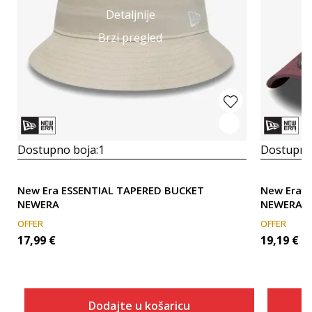
Detaljnije
Brzi pregled
Dostupno boja:
1
Dostupno
New Era ESSENTIAL TAPERED BUCKET
New Era 
NEWERA
NEWERA
OFFER
OFFER
17,99
€
19,19
€
Dodajte u košaricu